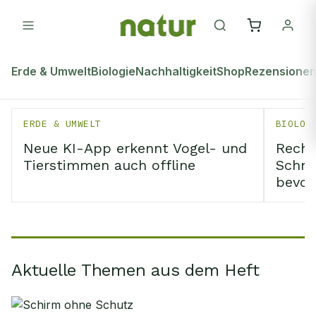
Erde & Umwelt
Biologie
Nachhaltigkeit
Shop
Rezensione
ERDE & UMWELT
BIOLOG
Neue KI-App erkennt Vogel- und
Recht
Tierstimmen auch offline
Schme
bevor
Aktuelle Themen aus dem Heft