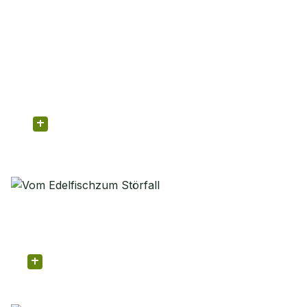
natur Plus
ERDE & UMWELT
Schirm ohne Schutz
natur Plus
ERDE & UMWELT
Vom Edelfischzum Störfall