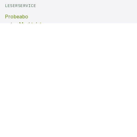
LESERSERVICE
Probeabo
natur Marktplatz
HEFTE
Sonderhefte
Einzelhefte
UNSERE PARTNER
Bilddatenbank natur
INFO
AGB
Mediadaten
Kleinanzeigen
Impressum