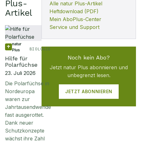
Plus
-
Alle
natur Plus
-Artikel
Artikel
Heftdownload (PDF)
Mein AboPlus-Center
Service und Support
natur
BIOLOGIE
Plus
Noch kein Abo?
Hilfe für
Polarfüchse
Jetzt
natur Plus
abonnieren und
23. Juli 2026
unbegrenzt lesen.
Die Polarfüchse in
Nordeuropa
JETZT ABONNIEREN
waren zur
Jahrtausendwende
fast ausgerottet.
Dank neuer
Schutzkonzepte
wächst ihre Zahl