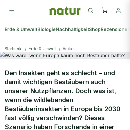
Erde & Umwelt
Biologie
Nachhaltigkeit
Shop
Rezensione
Startseite
/
Erde & Umwelt
/
Artikel
ERDE & UMWELT
Den Insekten geht es schlecht – und
Was wäre, wenn Europa kaum noch
damit wichtigen Bestäubern auch
Bestäuber hätte?
unserer Nutzpflanzen. Doch was ist,
wenn die wildlebenden
Bestäuberinsekten in Europa bis 2030
fast völlig verschwinden? Dieses
Szenario haben Forschende in einer