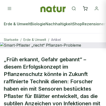
Erde & Umwelt
Biologie
Nachhaltigkeit
Shop
Rezensione
Startseite
/
Erde & Umwelt
/
Artikel
ERDE & UMWELT
„Früh erkannt, Gefahr gebannt“ –
Smart-Pflaster „riecht“ Pflanzen-
diesem Erfolgskonzept im
Probleme
Pflanzenschutz könnte in Zukunft
raffinierte Technik dienen: Forscher
haben ein mit Sensoren bestücktes
Pflaster für Blätter entwickelt, das die
subtilen Anzeichen von Infektionen mit