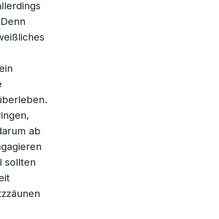
llerdings
. Denn
weißliches
ein
e
überleben.
ringen,
darum ab
ngagieren
 sollten
eit
utzzäunen