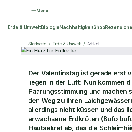
Menü
Erde & Umwelt
Biologie
Nachhaltigkeit
Shop
Rezension
Startseite
/
Erde & Umwelt
/
Artikel
ERDE & UMWELT
Der Valentinstag ist gerade erst 
Ein Herz für
liegen in der Luft: Nun kommen d
Paarungsstimmung und machen si
Erdkröten
den Weg zu ihren Laichgewässern
allerdings nicht küssen und das 
erwachsene Erdkröten (Bufo bufo)
Hautsekret ab, das die Schleimhä