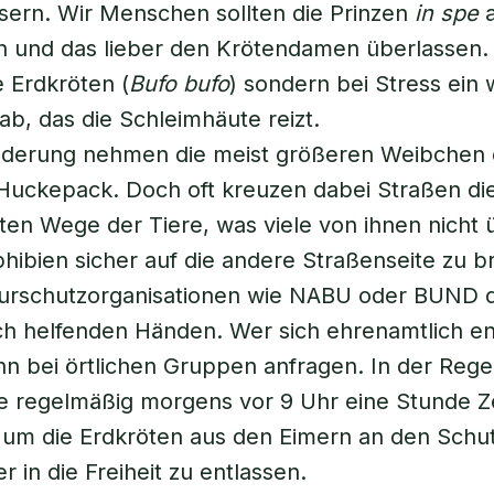
ern. Wir Menschen sollten die Prinzen
in spe
a
en und das lieber den Krötendamen überlassen
 Erdkröten (
Bufo bufo
) sondern bei Stress ein 
ab, das die Schleimhäute reizt.
nderung nehmen die meist größeren Weibchen 
uckepack. Doch oft kreuzen dabei Straßen di
n Wege der Tiere, was viele von ihnen nicht 
ibien sicher auf die andere Straßenseite zu b
urschutzorganisationen wie NABU oder BUND 
ch helfenden Händen. Wer sich ehrenamtlich e
n bei örtlichen Gruppen anfragen. In der Regel
te regelmäßig morgens vor 9 Uhr eine Stunde Z
, um die Erdkröten aus den Eimern an den Sch
r in die Freiheit zu entlassen.