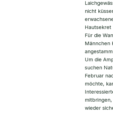
Laichgewäss
nicht küss
erwachsene
Hautsekret 
Für die Wa
Männchen H
angestammte
Um die Amph
suchen Nat
Februar na
möchte, kan
Interessier
mitbringen
wieder siche