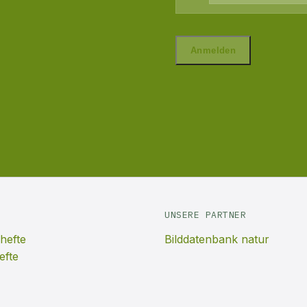
UNSERE PARTNER
hefte
Bilddatenbank natur
efte