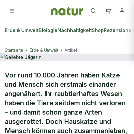
Erde & Umwelt
Biologie
Nachhaltigkeit
Shop
Rezensione
Startseite
/
Erde & Umwelt
/
Artikel
ERDE & UMWELT
Vor rund 10.000 Jahren haben Katze
Geliebte Jägerin
und Mensch sich erstmals einander
angenähert. Ihr raubtierhaftes Wesen
haben die Tiere seitdem nicht verloren
– und damit schon ganze Arten
ausgerottet. Doch Hauskatze und
Mensch können auch zusammenleben,