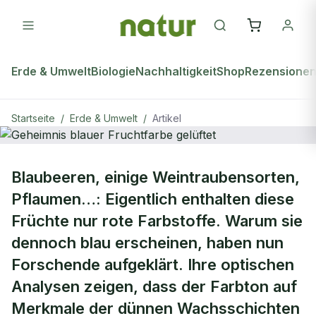
Erde & Umwelt
Biologie
Nachhaltigkeit
Shop
Rezensione
Startseite
/
Erde & Umwelt
/
Artikel
ERDE & UMWELT
Blaubeeren, einige Weintraubensorten,
Geheimnis blauer Fruchtfarbe
Pflaumen…: Eigentlich enthalten diese
gelüftet
Früchte nur rote Farbstoffe. Warum sie
dennoch blau erscheinen, haben nun
Forschende aufgeklärt. Ihre optischen
Analysen zeigen, dass der Farbton auf
Merkmale der dünnen Wachsschichten