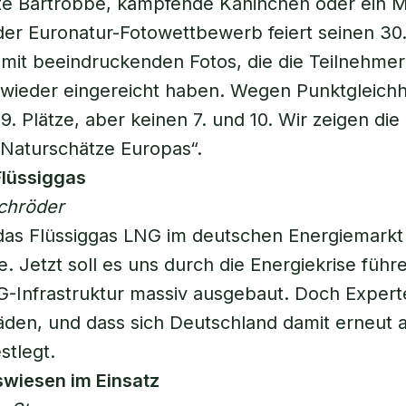
lte Bartrobbe, kämpfende Kaninchen oder ein M
 der Euronatur-Fotowettbewerb feiert seinen 30
mit beeindruckenden Fotos, die die Teilnehme
wieder eingereicht haben. Wegen Punktgleichhe
9. Plätze, aber keinen 7. und 10. Wir zeigen die
Naturschätze Europas“.
Flüssiggas
chröder
das Flüssiggas LNG im deutschen Energiemarkt
 Jetzt soll es uns durch die Energiekrise führ
G-Infrastruktur massiv ausgebaut. Doch Expert
en, und dass sich Deutschland damit erneut au
stlegt.
swiesen im Einsatz