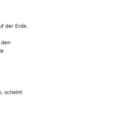
uf der Erde.
 den
ie
, scheint