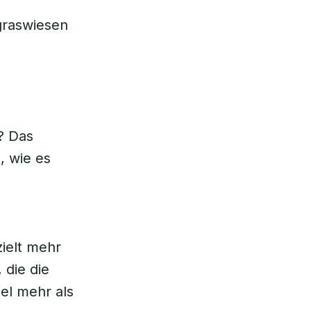
graswiesen
? Das
, wie es
zielt mehr
 die die
el mehr als