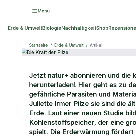
Menü
Erde & Umwelt
Biologie
Nachhaltigkeit
Shop
Rezension
Startseite
/
Erde & Umwelt
/
Artikel
ERDE & UMWELT
Jetzt natur+ abonnieren und die 
Die Kraft de
herunterladen! Hier geht es zu d
gefährliche Parasiten und Materia
Pilze
Juliette Irmer Pilze sie sind die
Erde. Laut einer neuen Studie bil
Kohlenstoffspeicher, der eine g
spielt. Die Erderwärmung fördert