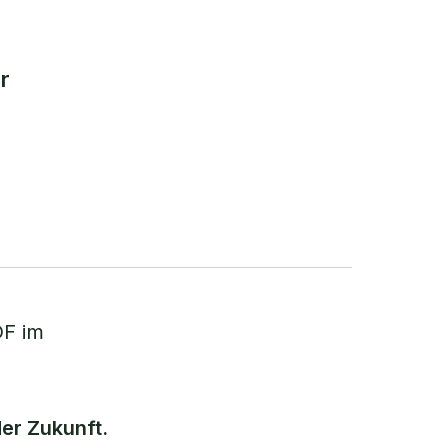
r
DF im
der Zukunft.