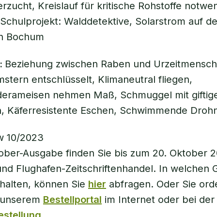
erzucht, Kreislauf für kritische Rohstoffe notwe
Schulprojekt: Walddetektive, Solarstrom auf d
in Bochum
:
Beziehung zwischen Raben und Urzeitmensch
stern entschlüsselt, Klimaneutral fliegen,
iderameisen nehmen Maß, Schmuggel mit giftig
n, Käferresistente Eschen, Schwimmende Droh
ober-Ausgabe finden Sie bis zum 20. Oktober 
nd Flughafen-Zeitschriftenhandel. In welchen 
rhalten, können Sie
hier
abfragen. Oder Sie ord
f unserem
Bestellportal
im Internet oder bei de
estellung
.