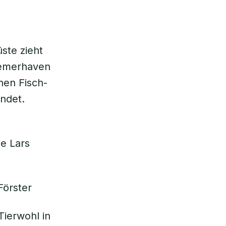
üste zieht
remerhaven
hen Fisch-
ndet.
e Lars
Förster
ierwohl in