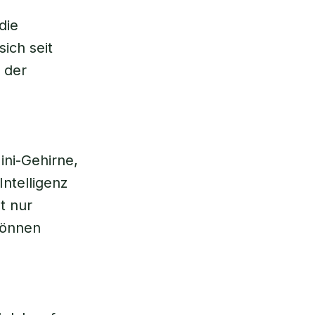
die
ich seit
 der
ni-Gehirne,
Intelligenz
t nur
können