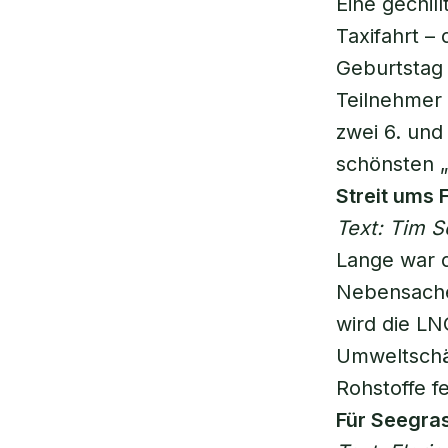
Eine gechil
Taxifahrt –
Geburtstag 
Teilnehmer 
zwei 6. und 
schönsten „
Streit ums 
Text: Tim S
Lange war 
Nebensache.
wird die LN
Umweltschäd
Rohstoffe fe
Für Seegra