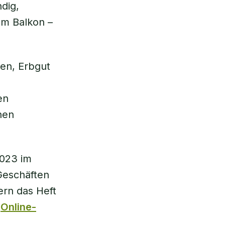
ndig,
em Balkon –
en, Erbgut
en
nen
2023 im
Geschäften
ern das Heft
r
Online-