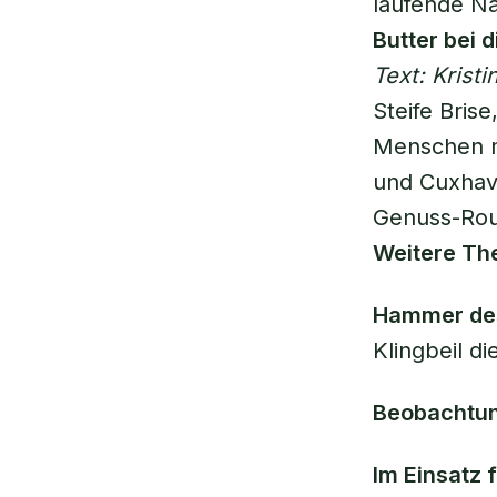
laufende N
Butter bei d
Text: Krist
Steife Bris
Menschen m
und Cuxhave
Genuss-Rout
Weitere Th
Hammer de
Klingbeil d
Beobachtun
Im Einsatz 