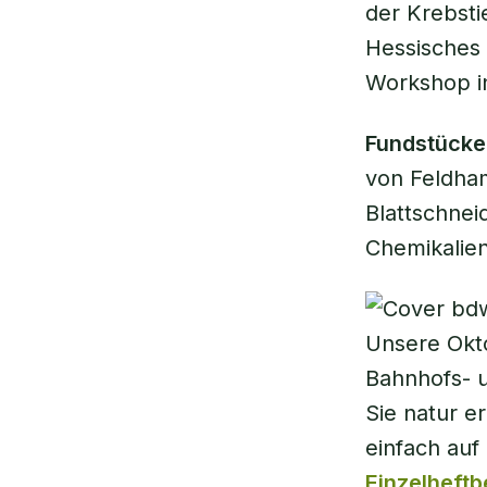
der Krebsti
Hessisches 
Workshop 
Fundstücke
von Feldham
Blattschne
Chemikalie
Unsere Okt
Bahnhofs- u
Sie natur e
einfach au
Einzelheftb