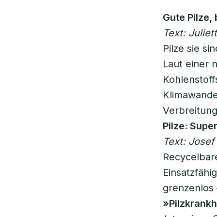
Gute Pilze, 
Text: Juliet
Pilze sie s
Laut einer 
Kohlenstoff
Klimawandel
Verbreitung
Pilze: Supe
Text: Jose
Recycelbar
Einsatzfähi
grenzenlos 
»Pilzkrank