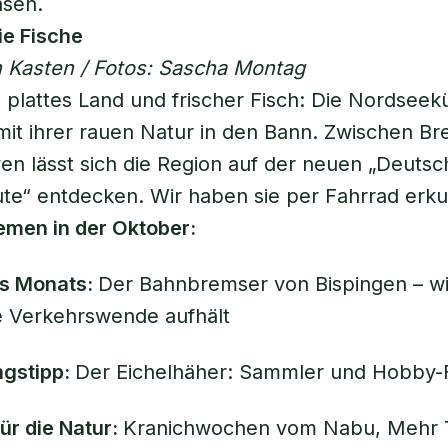
asen.
ie Fische
in Kasten / Fotos: Sascha Montag
e, plattes Land und frischer Fisch: Die Nordseek
it ihrer rauen Natur in den Bann. Zwischen B
n lässt sich die Region auf der neuen „Deutsc
e“ entdecken. Wir haben sie per Fahrrad erku
emen in der Oktober:
s Monats:
Der Bahnbremser von Bispingen – wi
ie Verkehrswende aufhält
gstipp:
Der Eichelhäher: Sammler und Hobby-
für die Natur:
Kranichwochen vom Nabu, Mehr T