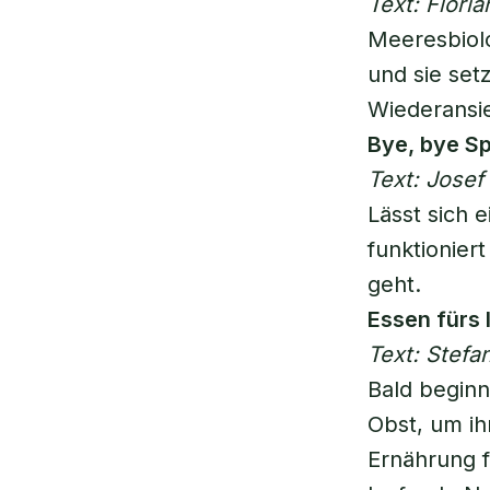
Text: Flori
Meeresbiol
und sie setz
Wiederansie
Bye, bye S
Text: Jose
Lässt sich 
funktionier
geht.
Essen fürs
Text: Stefan
Bald beginn
Obst, um ih
Ernährung f