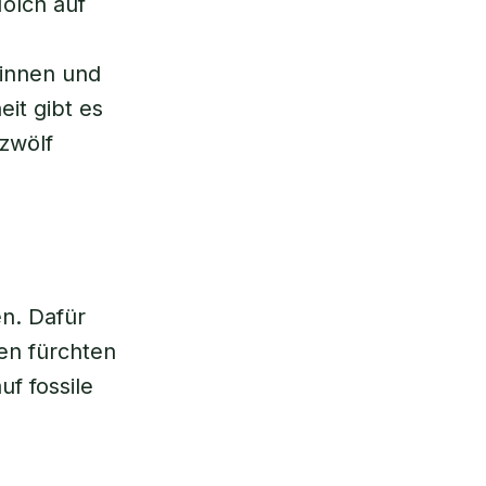
olch auf
.
rinnen und
it gibt es
 zwölf
en. Dafür
en fürchten
f fossile