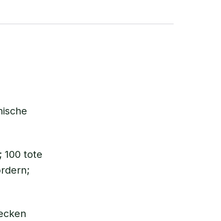
nische
 100 tote
rdern;
Hecken