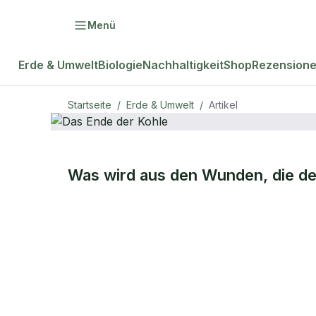
Menü
Erde & Umwelt
Biologie
Nachhaltigkeit
Shop
Rezension
Startseite
/
Erde & Umwelt
/
Artikel
ERDE & UMWELT
Was wird aus den Wunden, die de
Das Ende de
Kohle