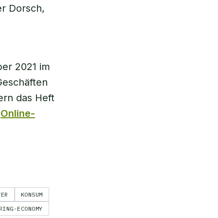
er Dorsch,
er 2021 im
Geschäften
ern das Heft
r
Online-
TER
KONSUM
RING-ECONOMY