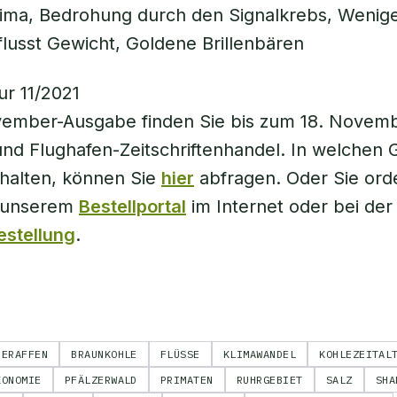
lima, Bedrohung durch den Signalkrebs, Wenig
flusst Gewicht, Goldene Brillenbären
ember-Ausgabe finden Sie bis zum 18. Novemb
nd Flughafen-Zeitschriftenhandel. In welchen 
rhalten, können Sie
hier
abfragen. Oder Sie ord
f unserem
Bestellportal
im Internet oder bei de
estellung
.
BERAFFEN
BRAUNKOHLE
FLÜSSE
KLIMAWANDEL
KOHLEZEITAL
KONOMIE
PFÄLZERWALD
PRIMATEN
RUHRGEBIET
SALZ
SHA