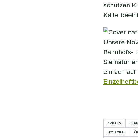
schützen K
Kälte beein
Unsere Nov
Bahnhofs- u
Sie natur e
einfach au
Einzelheftb
ARKTIS
BER
MOSAMBIK
Ö