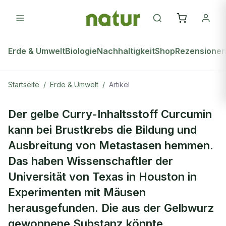
Erde & Umwelt
Biologie
Nachhaltigkeit
Shop
Rezensione
Startseite
/
Erde & Umwelt
/
Artikel
ERDE & UMWELT
Der gelbe Curry-Inhaltsstoff Curcumin
Curry gegen Brustkrebs
kann bei Brustkrebs die Bildung und
Ausbreitung von Metastasen hemmen.
Das haben Wissenschaftler der
Universität von Texas in Houston in
Experimenten mit Mäusen
herausgefunden. Die aus der Gelbwurz
gewonnene Substanz könnte