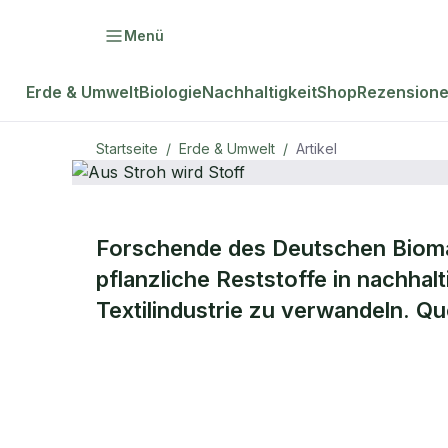
Menü
Erde & Umwelt
Biologie
Nachhaltigkeit
Shop
Rezension
Startseite
/
Erde & Umwelt
/
Artikel
ERDE & UMWELT
Forschende des Deutschen Bioma
Aus Stroh w
pflanzliche Reststoffe in nachhal
Textilindustrie zu verwandeln. 
Stoff