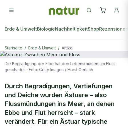
Erde & Umwelt
Biologie
Nachhaltigkeit
Shop
Rezensione
Startseite
/
Erde & Umwelt
/
Artikel
Die Begradigung der Elbe hat den Lebensräumen am Fluss
ERDE & UMWELT
geschadet.
·
Foto: Getty Images / Horst Gerlach
Ästuare: Zwischen Meer und Fluss
Durch Begradigungen, Vertiefungen
und Deiche wurden Ästuare – also
Flussmündungen ins Meer, an denen
Ebbe und Flut herrscht – stark
verändert. Für ein Ästuar typische