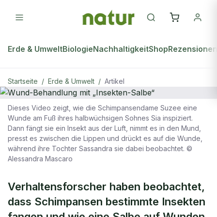
Erde & Umwelt
Biologie
Nachhaltigkeit
Shop
Rezensione
Startseite
/
Erde & Umwelt
/
Artikel
Dieses Video zeigt, wie die Schimpansendame Suzee eine
ERDE & UMWELT
Wunde am Fuß ihres halbwüchsigen Sohnes Sia inspiziert.
Dann fängt sie ein Insekt aus der Luft, nimmt es in den Mund,
Wund-Behandlung mit „Insekten-
presst es zwischen die Lippen und drückt es auf die Wunde,
Salbe“
während ihre Tochter Sassandra sie dabei beobachtet. ©
Alessandra Mascaro
Verhaltensforscher haben beobachtet,
dass Schimpansen bestimmte Insekten
fangen und wie eine Salbe auf Wunden