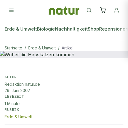
Erde & Umwelt
Biologie
Nachhaltigkeit
Shop
Rezensione
Startseite
/
Erde & Umwelt
/
Artikel
ERDE & UMWELT
Woher die Hauskatzen kommen
AUTOR
Redaktion natur.de
29. Juni 2007
LESEZEIT
1
Minute
RUBRIK
Erde & Umwelt