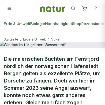
Erde & Umwelt
Biologie
Nachhaltigkeit
Shop
Rezensione
Startseite
/
Erde & Umwelt
/
Artikel
natur Plus
ERDE & UMWELT
Die malerischen Buchten am Fensfjord
Windparks für grünen Wasserstoff
nördlich der norwegischen Hafenstadt
Bergen gelten als exzellente Plätze, um
Dorsche zu fangen. Doch wer hier im
Sommer 2023 seine Angel auswarf,
konnte noch etwas ganz anderes
erleben. Gleich mehrfach zogen