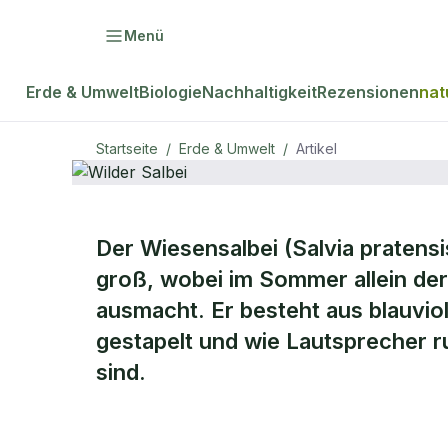
Menü
Erde & Umwelt
Biologie
Nachhaltigkeit
Rezensionen
nat
Startseite
/
Erde & Umwelt
/
Artikel
ERDE & UMWELT
Der Wiesensalbei (Salvia pratens
Wilder
groß, wobei im Sommer allein der
ausmacht. Er besteht aus blauvio
Salbei
gestapelt und wie Lautsprecher r
sind.