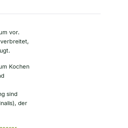
um vor.
verbreitet,
ugt.
 zum Kochen
nd
ng sind
nalis), der