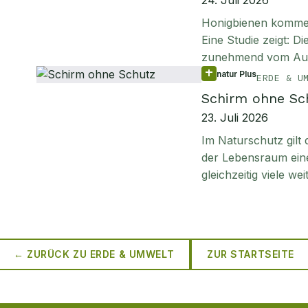
24. Juli 2026
Honigbienen kommen 
Eine Studie zeigt: D
zunehmend vom Aus
natur Plus
ERDE & U
Schirm ohne Sc
23. Juli 2026
Im Naturschutz gilt
der Lebensraum einer
gleichzeitig viele we
← ZURÜCK ZU
ERDE & UMWELT
ZUR STARTSEITE