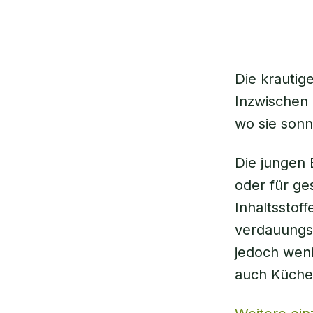
Die krautig
Inzwischen 
wo sie sonn
Die jungen
oder für g
Inhaltssto
verdauungsr
jedoch wenig
auch Küchen