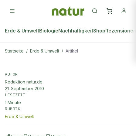
Erde & Umwelt
Biologie
Nachhaltigkeit
Shop
Rezensione
Startseite
/
Erde & Umwelt
/
Artikel
ERDE & UMWELT
Wie viel ÖL STECKT IN
AUTOR
Redaktion natur.de
PlastikTÜTEn?
21. September 2010
LESEZEIT
1
Minute
RUBRIK
Erde & Umwelt