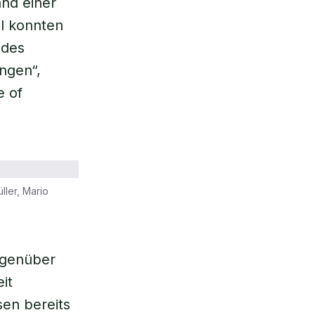
and einer
l konnten
 des
ingen“,
e of
ller, Mario
gegenüber
it
sen bereits