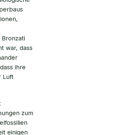
rperbaus
tionen,
 Bronzati
t war, dass
nander
dass ihre
 Luft
t
uchungen zum
lfossilien
eit einigen