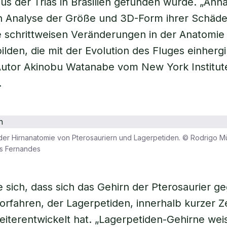
us der Trias in Brasilien gefunden wurde. „Anh
en Analyse der Größe und 3D-Form ihrer Schäde
e schrittweisen Veränderungen in der Anatomie
ilden, die mit der Evolution des Fluges einherg
Autor Akinobu Watanabe vom New York Institut
.
der Hirnanatomie von Pterosauriern und Lagerpetiden. © Rodrigo Mü
us Fernandes
e sich, dass sich das Gehirn der Pterosaurier 
orfahren, der Lagerpetiden, innerhalb kurzer Ze
eiterentwickelt hat. „Lagerpetiden-Gehirne wei