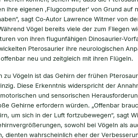
n ihre eigenen ‚Flugcomputer‘ von Grund auf 
haben“, sagt Co-Autor Lawrence Witmer von de
 Während Vögel bereits viele der zum Fliegen w
turen von ihren flugunfähigen Dinosaurier-Vorf
wickelten Pterosaurier ihre neurologischen An
 offenbar neu und zeitgleich mit ihren Flügeln.
h zu Vögeln ist das Gehirn der frühen Pterosaur
winzig. Diese Erkenntnis widerspricht der Annah
motorischen und sensorischen Herausforderu
oße Gehirne erfordern würden. „Offenbar brauc
rn, um sich in der Luft fortzubewegen“, sagt W
hirnvergrößerungen, sowohl bei Vögeln als au
n, dienten wahrscheinlich eher der Verbesseru