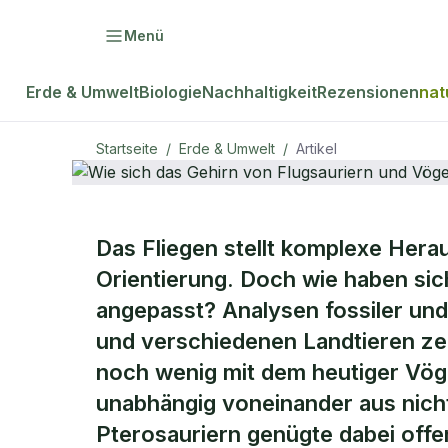
Menü
Erde & Umwelt
Biologie
Nachhaltigkeit
Rezensionen
nat
Startseite
/
Erde & Umwelt
/
Artikel
ERDE & UMWELT
Das Fliegen stellt komplexe Hera
Wie sich da
Orientierung. Doch wie haben sich
angepasst? Analysen fossiler un
Flugsaurier
und verschiedenen Landtieren ze
noch wenig mit dem heutiger Vög
entwickelte
unabhängig voneinander aus nich
Pterosauriern genügte dabei offen