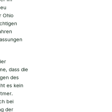
neu
r Ohio
ichtigen
ahren
passungen
ier
me, dass die
ngen des
ht es kein
itmer.
ch bei
ng der