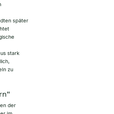
n
ndten später
htet
gische
us stark
ich,
eln zu
rn“
ten der
ier im