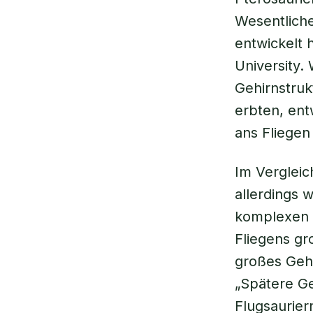
Wesentliche
entwickelt 
University.
Gehirnstruk
erbten, ent
ans Fliegen
Im Vergleic
allerdings 
komplexen 
Fliegens gr
großes Gehi
„Spätere Ge
Flugsaurier