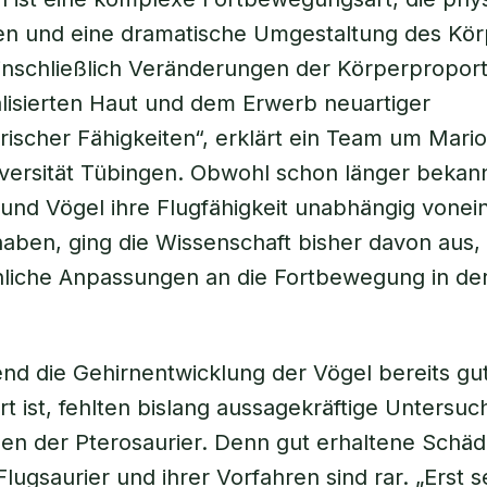
n und eine dramatische Umgestaltung des Kö
einschließlich Veränderungen der Körperpropor
alisierten Haut und dem Erwerb neuartiger
ischer Fähigkeiten“, erklärt ein Team um Mario
versität Tübingen. Obwohl schon länger bekann
 und Vögel ihre Flugfähigkeit unabhängig vonei
haben, ging die Wissenschaft bisher davon aus, 
liche Anpassungen an die Fortbewegung in der
d die Gehirnentwicklung der Vögel bereits gu
t ist, fehlten bislang aussagekräftige Unters
n der Pterosaurier. Denn gut erhaltene Schäde
lugsaurier und ihrer Vorfahren sind rar. „Erst s