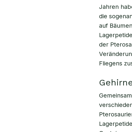
Jahren habe
die sogenan
auf Bäumen 
Lagerpetid
der Pterosa
Veränderung
Fliegens zu
Gehirne
Gemeinsam 
verschieden
Pterosaurie
Lagerpetide