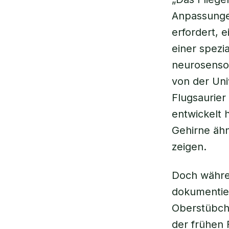
Anpassunge
erfordert, 
einer spezi
neurosensor
von der Uni
Flugsaurier
entwickelt 
Gehirne ähn
zeigen.
Doch währen
dokumentier
Oberstübche
der frühen F