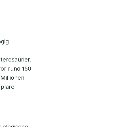
ngig
terosaurier.
or rund 150
Millionen
mplare
siologische