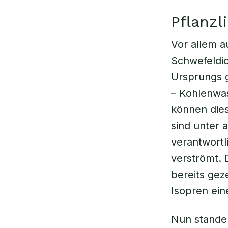
Pflanzl
Vor allem 
Schwefeldio
Ursprungs 
– Kohlenwas
können die
sind unter
verantwortl
verströmt.
bereits gez
Isopren ein
Nun stande