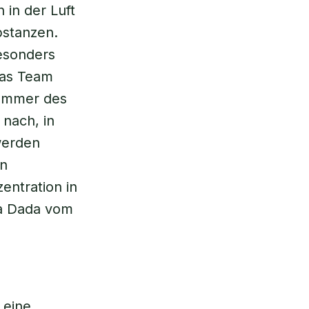
 in der Luft
bstanzen.
esonders
das Team
kammer des
nach, in
werden
on
entration in
na Dada vom
 eine