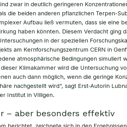
sind zwar in deutlich geringeren Konzentrationen
ls die beiden anderen pflanzlichen Terpen-Su
mplexer Aufbau ließ vermuten, dass sie eine b
Wirkung haben könnten. Diesem Verdacht ging 
Untersuchungen in der speziellen Forschungs
ekts am Kernforschungszentrum CERN in Genf 
iedene atmosphärische Bedingungen simuliert 
n dieser Klimakammer wird die Untersuchung v
nen auch dann möglich, wenn die geringe Konz
äre nachgestellt wird“, sagt Erst-Autorin Lub
r Institut in Villigen.
r – aber besonders effektiv
m berichtet, zeichnete sich in den Ergebnissen