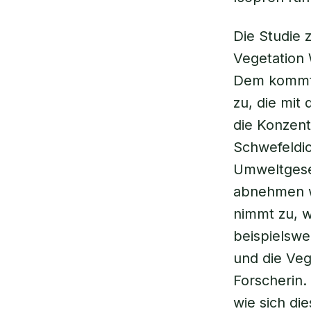
Die Studie 
Vegetation 
Dem kommt 
zu, die mit
die Konzen
Schwefeldio
Umweltgeset
abnehmen w
nimmt zu, w
beispielsw
und die Vege
Forscherin. 
wie sich di