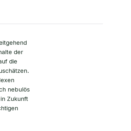
weitgehend
halte der
uf die
uschätzen.
lexen
ich nebulös
 in Zukunft
chtigen