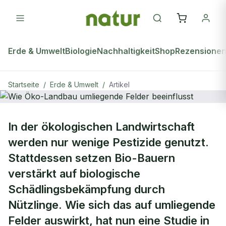
Erde & Umwelt
Biologie
Nachhaltigkeit
Shop
Rezensione
Startseite
/
Erde & Umwelt
/
Artikel
ERDE & UMWELT
In der ökologischen Landwirtschaft
Wie Öko-Landbau umliegende
werden nur wenige Pestizide genutzt.
Felder beeinflusst
Stattdessen setzen Bio-Bauern
verstärkt auf biologische
Schädlingsbekämpfung durch
Nützlinge. Wie sich das auf umliegende
Felder auswirkt, hat nun eine Studie in