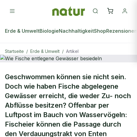
Erde & Umwelt
Biologie
Nachhaltigkeit
Shop
Rezensione
Startseite
/
Erde & Umwelt
/
Artikel
ERDE & UMWELT
Geschwommen können sie nicht sein.
Wie Fische entlegene Gewässer
Doch wie haben Fische abgelegene
besiedeln
Gewässer erreicht, die weder Zu- noch
Abflüsse besitzen? Offenbar per
Luftpost im Bauch von Wasservögeln:
Fischeier können die Passage durch
den Verdauungstrakt von Enten