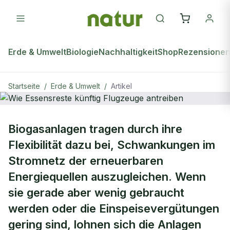
Erde & Umwelt
Biologie
Nachhaltigkeit
Shop
Rezensione
Startseite
/
Erde & Umwelt
/
Artikel
ERDE & UMWELT
Biogasanlagen tragen durch ihre
Wie Essensreste künftig Flugzeuge
Flexibilität dazu bei, Schwankungen im
antreiben
Stromnetz der erneuerbaren
Energiequellen auszugleichen. Wenn
sie gerade aber wenig gebraucht
werden oder die Einspeisevergütungen
gering sind, lohnen sich die Anlagen