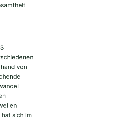
esamtheit
13
erschiedenen
anhand von
echende
wandel
en
wellen
 hat sich im