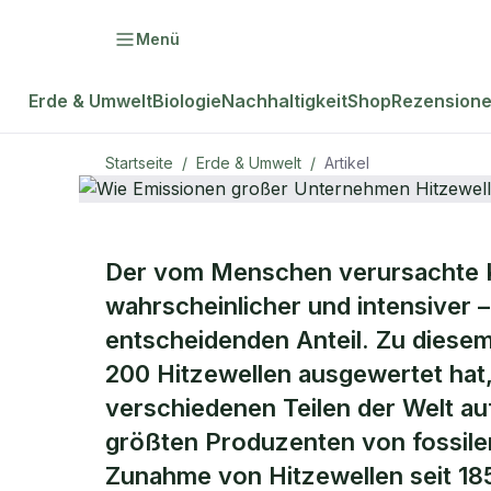
Menü
Erde & Umwelt
Biologie
Nachhaltigkeit
Shop
Rezension
Startseite
/
Erde & Umwelt
/
Artikel
ERDE & UMWELT
Der vom Menschen verursachte K
Wie Emissio
wahrscheinlicher und intensiver
entscheidenden Anteil. Zu diesem
Unternehmen
200 Hitzewellen ausgewertet hat
verschiedenen Teilen der Welt auf
verstärken
größten Produzenten von fossilen
Zunahme von Hitzewellen seit 185