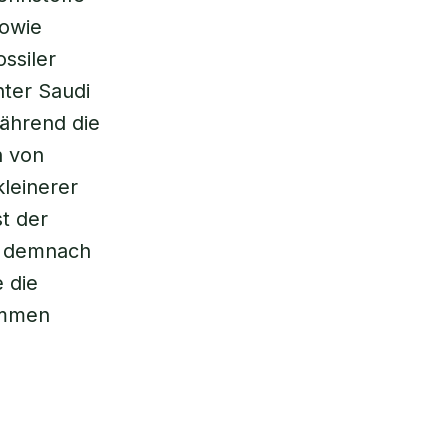
sowie
ssiler
nter Saudi
ährend die
n von
kleinerer
st der
gt demnach
 die
ommen