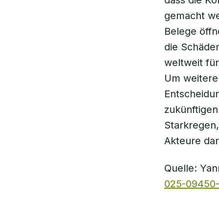
dass die Ko
gemacht we
Belege öffn
die Schäden
weltweit fü
Um weitere 
Entscheidun
zukünftigen
Starkregen,
Akteure da
Quelle: Yann
025-09450