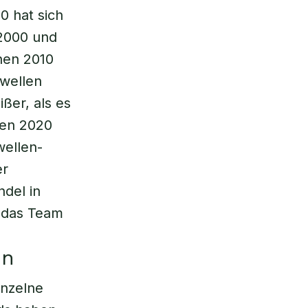
0 hat sich
 2000 und
hen 2010
wellen
ßer, als es
hen 2020
wellen-
er
del in
t das Team
en
inzelne