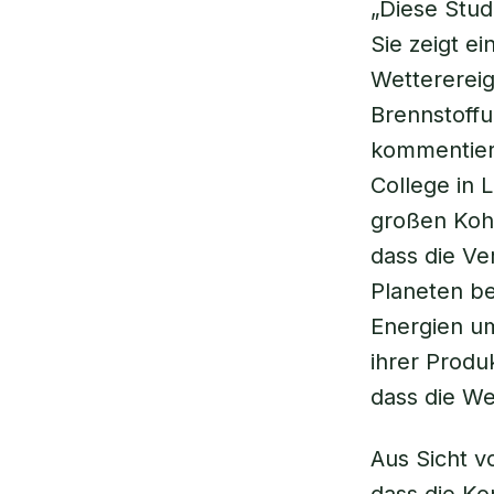
„Diese Studi
Sie zeigt e
Wetterereig
Brennstoff
kommentiert
College in L
großen Kohl
dass die Ve
Planeten be
Energien um
ihrer Produ
dass die We
Aus Sicht v