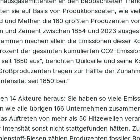
bhausgasemittenten an den beobachteten Tren
ten sie auf Basis von Produktionsdaten, wie vie
d und Methan die 180 größten Produzenten von
en und Zement zwischen 1854 und 2023 ausge
ammen machen allein die Emissionen dieser Ko
Prozent der gesamten kumulierten CO2-Emissio
seit 1850 aus“, berichten Quilcaille und seine K
 Großproduzenten tragen zur Hälfte der Zunah
ntensität seit 1850 bei.“
en 14 Akteure heraus: Sie haben so viele Emis
n wie alle übrigen 166 Unternehmen zusammen
 das Auftreten von mehr als 50 Hitzewellen veran
r Intensität sonst nicht stattgefunden hätten. Z
lenstoff-Riesen zählen Produzenten fossiler Br