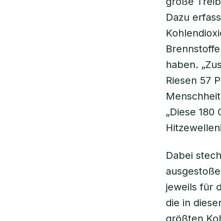
große Trei
Dazu erfass
Kohlendioxi
Brennstoff
haben. „Zus
Riesen 57 
Menschheit 
„Diese 180
Hitzewelleni
Dabei stech
ausgestoße
jeweils für
die in diese
größten Koh