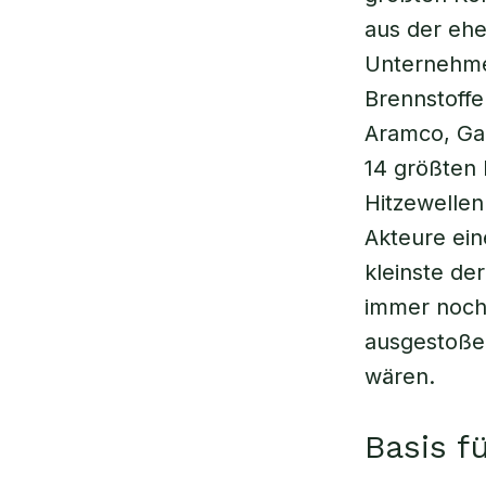
aus der eh
Unternehmen
Brennstoffe
Aramco, Ga
14 größten
Hitzewellen
Akteure eine
kleinste de
immer noch 
ausgestoße
wären.
Basis f