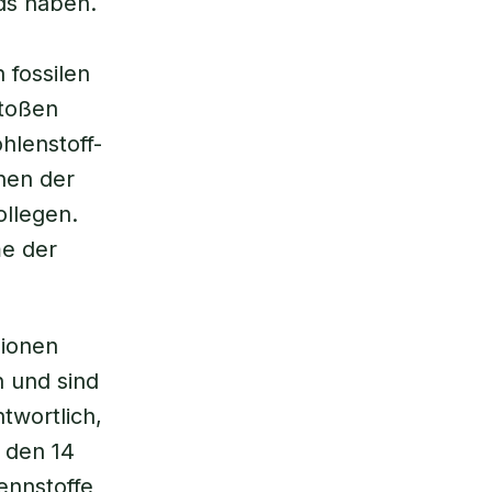
ds haben.
l
 fossilen
stoßen
hlenstoff-
nen der
ollegen.
me der
sionen
 und sind
twortlich,
u den 14
ennstoffe