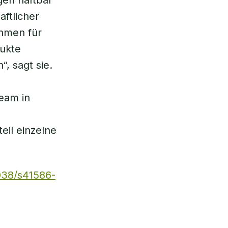
gen haftbar
ftlicher
ehmen für
dukte
, sagt sie.
Team in
eil einzelne
1038/s41586-