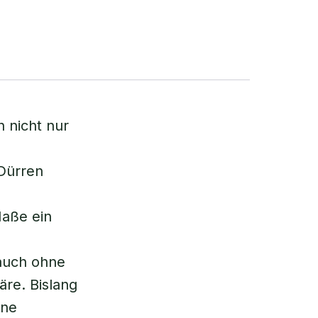
 nicht nur
 Dürren
Maße ein
 auch ohne
re. Bislang
lne