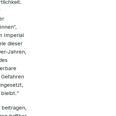
tlichkeit.
r
er
önnen“,
m Imperial
ele dieser
0er-Jahren,
des
uerbare
e Gefahren
ingesetzt,
bleibt.“
 beitragen,