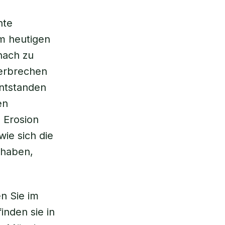
nte
m heutigen
nach zu
derbrechen
ntstanden
en
 Erosion
wie sich die
 haben,
en Sie im
inden sie in