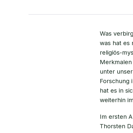
Was verbirg
was hat es 
religiös-my
Merkmalen u
unter unser
Forschung i
hat es in s
weiterhin i
Im ersten A
Thorsten D