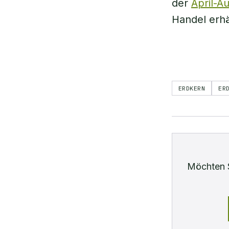
der
April-A
Handel erhäl
ERDKERN
ER
Möchten 