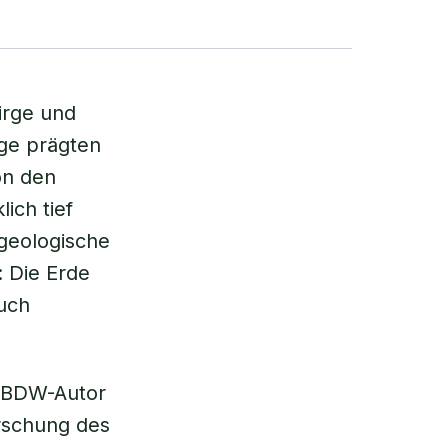
irge und
ge prägten
on den
ich tief
 geologische
 Die Erde
auch
er BDW-Autor
rschung des