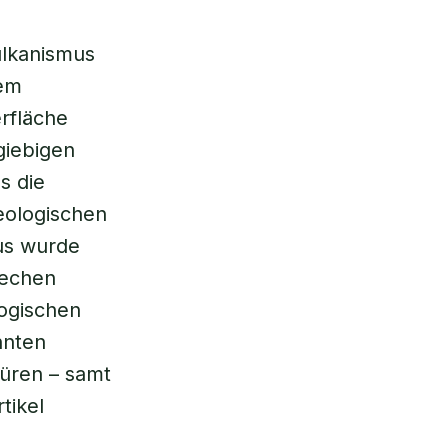
lkanismus
tem
erfläche
giebigen
s die
eologischen
us wurde
rechen
logischen
nnten
üren – samt
tikel