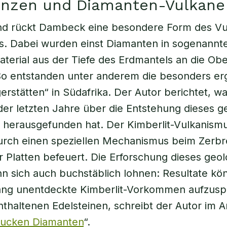
enzen und Diamanten-Vulkane
nd rückt Dambeck eine besondere Form des Vu
us. Dabei wurden einst Diamanten in sogenann
aterial aus der Tiefe des Erdmantels an die Ob
So entstanden unter anderem die besonders er
erstätten“ in Südafrika. Der Autor berichtet, wa
er letzten Jahre über die Entstehung dieses g
herausgefunden hat. Der Kimberlit-Vulkanism
rch einen speziellen Mechanismus beim Zerb
r Platten befeuert. Die Erforschung dieses geo
 sich auch buchstäblich lohnen: Resultate kö
lang unentdeckte Kimberlit-Vorkommen aufzusp
nthaltenen Edelsteinen, schreibt der Autor im Ar
pucken Diamanten
“.