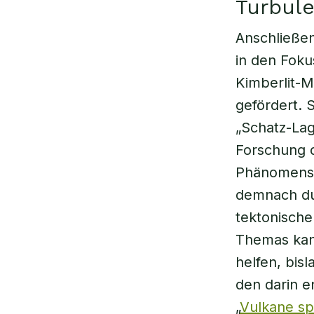
Turbul
Anschließe
in den Fok
Kimberlit-M
gefördert. 
„Schatz-Lag
Forschung d
Phänomens 
demnach du
tektonische
Themas kann
helfen, bis
den darin e
„
Vulkane s