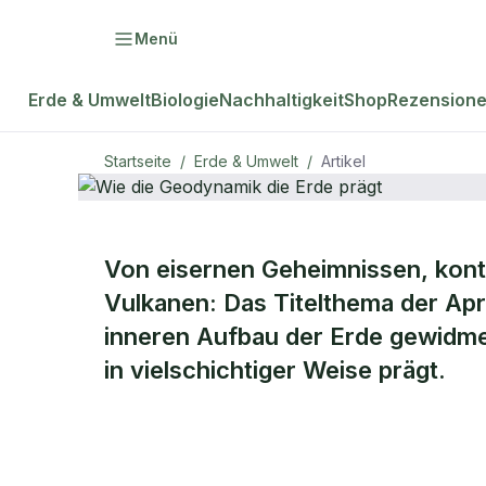
Menü
Erde & Umwelt
Biologie
Nachhaltigkeit
Shop
Rezension
Startseite
/
Erde & Umwelt
/
Artikel
ERDE & UMWELT
Von eisernen Geheimnissen, kont
Wie die Geo
Vulkanen: Das Titelthema der Apr
inneren Aufbau der Erde gewidme
Erde prägt
in vielschichtiger Weise prägt.