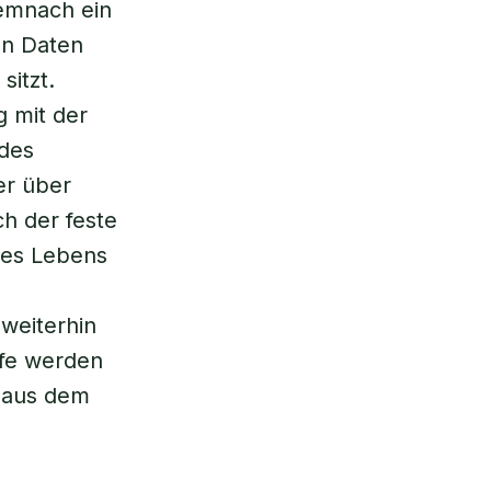
emnach ein
en Daten
sitzt.
 mit der
 des
er über
h der feste
des Lebens
e
 weiterhin
efe werden
t aus dem