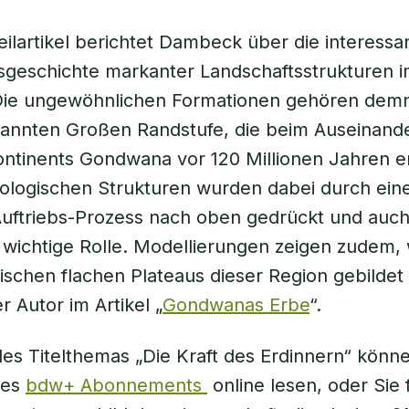
Teilartikel berichtet Dambeck über die interessa
geschichte markanter Landschaftsstrukturen i
 Die ungewöhnlichen Formationen gehören dem
nannten Großen Randstufe, die beim Auseinan
ntinents Gondwana vor 120 Millionen Jahren e
eologischen Strukturen wurden dabei durch ein
Auftriebs-Prozess nach oben gedrückt und auch
e wichtige Rolle. Modellierungen zeigen zudem, 
tischen flachen Plateaus dieser Region gebildet
r Autor im Artikel „
Gondwanas Erbe
“.
 des Titelthemas „Die Kraft des Erdinnern“ könn
nes
bdw+ Abonnements
online lesen, oder Sie f