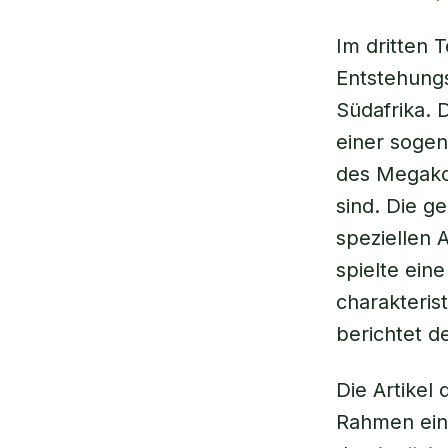
Im dritten 
Entstehungs
Südafrika.
einer soge
des Megako
sind. Die g
speziellen 
spielte ein
charakteris
berichtet de
Die Artikel
Rahmen ei