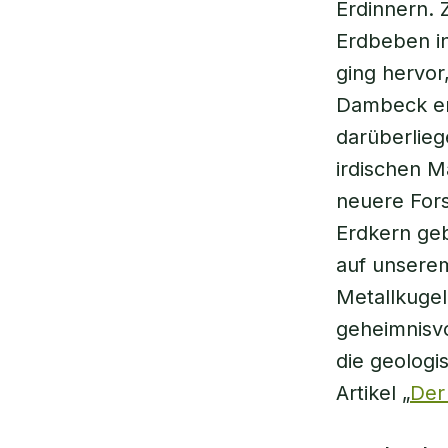
Erdinnern.
Erdbeben i
ging hervor
Dambeck er
darüberlieg
irdischen M
neuere Fors
Erdkern geb
auf unserem
Metallkugel
geheimnisvo
die geologi
Artikel „
Der