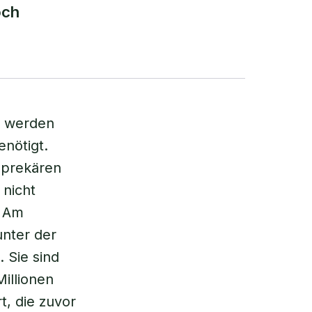
och
. werden
enötigt.
r prekären
nicht
: Am
nter der
 Sie sind
illionen
, die zuvor