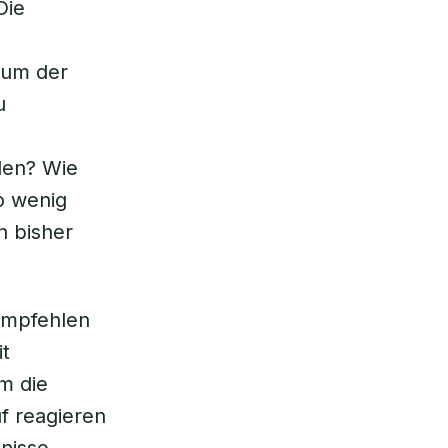
Die
rum der
u
den? Wie
o wenig
h bisher
 empfehlen
t
m die
uf reagieren