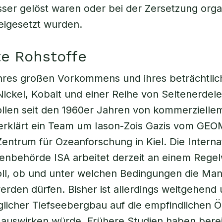
ser gelöst waren oder bei der Zersetzung org
reigesetzt wurden.
e Rohstoffe
hres großen Vorkommens und ihres beträchtlic
Nickel, Kobalt und einer Reihe von Seltenerde
ollen seit den 1960er Jahren von kommerzielle
 erklärt ein Team um Iason-Zois Gazis vom GE
entrum für Ozeanforschung in Kiel. Die Interna
nbehörde ISA arbeitet derzeit an einem Regel
oll, ob und unter welchen Bedingungen die Ma
rden dürfen. Bisher ist allerdings weitgehend 
glicher Tiefseebergbau auf die empfindlichen
 auswirken würde. Frühere Studien haben berei