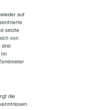
 wieder auf
zentrierte
d setzte
eich von
 drei
 Im
Zentimeter
gt die
rkenntnissen