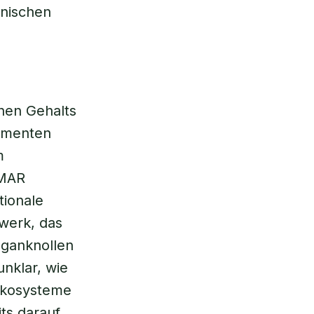
anischen
hen Gehalts
lementen
m
OMAR
tionale
werk, das
nganknollen
unklar, wie
 Ökosysteme
ts darauf