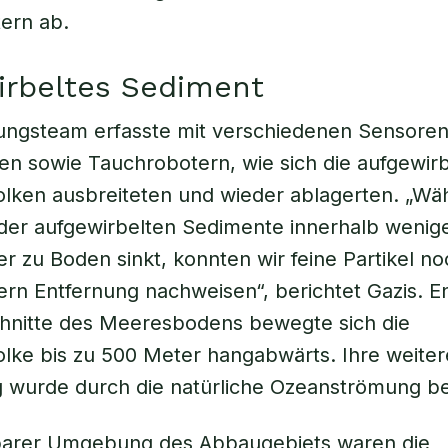
ern ab.
irbeltes Sediment
ungsteam erfasste mit verschiedenen Sensore
n sowie Tauchrobotern, wie sich die aufgewir
lken ausbreiteten und wieder ablagerten. „Wä
 der aufgewirbelten Sedimente innerhalb wenig
r zu Boden sinkt, konnten wir feine Partikel noc
ern Entfernung nachweisen“, berichtet Gazis. E
chnitte des Meeresbodens bewegte sich die
ke bis zu 500 Meter hangabwärts. Ihre weiter
g wurde durch die natürliche Ozeanströmung b
lbarer Umgebung des Abbaugebiets waren die