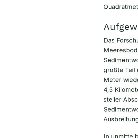
Quadratmet
Aufgew
Das Forsch
Meeresbode
Sedimentwo
größte Teil
Meter wiede
4,5 Kilomet
steiler Abs
Sedimentwol
Ausbreitun
In unmitte