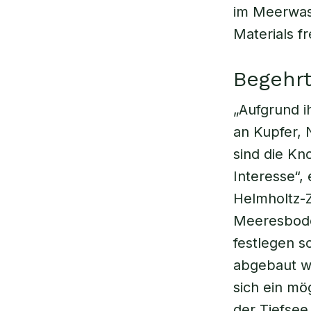
im Meerwas
Materials f
Begehrt
„Aufgrund i
an Kupfer, 
sind die Kn
Interesse“,
Helmholtz-Z
Meeresbode
festlegen s
abgebaut we
sich ein mö
der Tiefsee