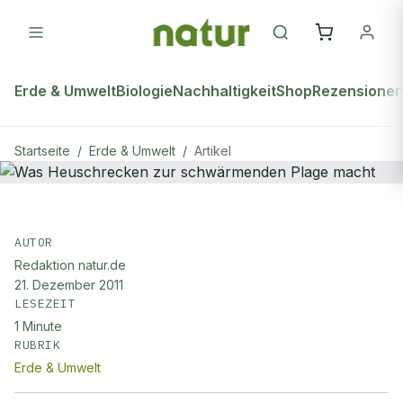
Erde & Umwelt
Biologie
Nachhaltigkeit
Shop
Rezensione
Startseite
/
Erde & Umwelt
/
Artikel
ERDE & UMWELT
Was Heuschrecken zur
AUTOR
Redaktion natur.de
schwärmenden Plage macht
21. Dezember 2011
LESEZEIT
1
Minute
RUBRIK
Erde & Umwelt