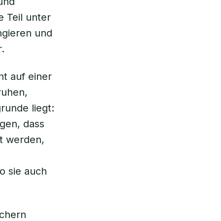
 und
 Teil unter
ngieren und
.
t auf einer
ruhen,
unde liegt:
gen, dass
t werden,
o sie auch
schern