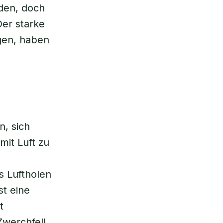
den, doch
Der starke
agen, haben
n, sich
it Luft zu
 Luftholen
st eine
t
Zwerchfell