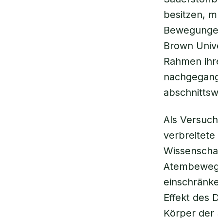
besitzen, m
Bewegungen
Brown Unive
Rahmen ihre
nachgegange
abschnitts
Als Versuch
verbreitete
Wissenschaf
Atembewegu
einschränke
Effekt des 
Körper der