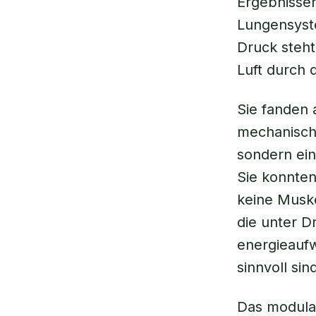
Ergebnissen
Lungensyste
Druck steht
Luft durch 
Sie fanden 
mechanisch
sondern ein
Sie konnten
keine Muske
die unter D
energieauf
sinnvoll sin
Das modula