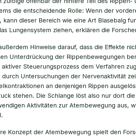
 zufolge offenbar der hintere Teil des Rippen-
ms die entscheidende Rolle: Wenn der vordere
, kann dieser Bereich wie eine Art Blasebalg fu
das Lungensystem ziehen, erklären die Forscher
außerdem Hinweise darauf, dass die Effekte nich
en Unterdrückung der Rippenbewegungen be
 aktiver Steuerungsprozess dem Verfahren zugr
 durch Untersuchungen der Nervenaktivität zei
lkontraktionen an denjenigen Rippen ausgelös
ruck stehen. Die Schlange löst also nur dort die
wendigen Aktivitäten zur Atembewegung aus, w
d.
re Konzept der Atembewegung spielt den For