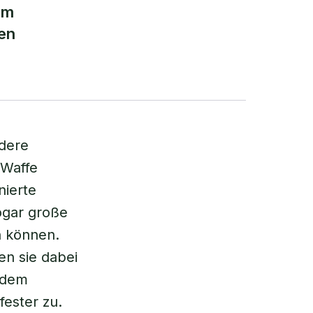
em
en
ndere
 Waffe
nierte
ogar große
n können.
en sie dabei
jedem
fester zu.