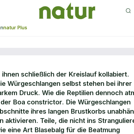
en
natur Plus
hnen schließlich der Kreislauf kollabiert.
gen sich Schlan
die Würgeschlangen selbst stehen bei ihrer
arkem Druck. Wie die Reptilien dennoch a
?
i der Boa constrictor. Die Würgeschlangen
schnitte ihres langen Brustkorbs unabhän
tivieren. Teile, die nicht ins Strangulier
ie eine Art Blasebalg für die Beatmung