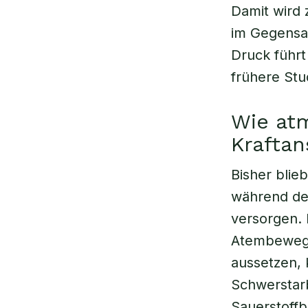
Damit wird 
im Gegensat
Druck führt
frühere Stu
Wie atm
Krafta
Bisher blieb
während de
versorgen. 
Atembewegu
aussetzen, 
Schwerstarb
Sauerstoffb