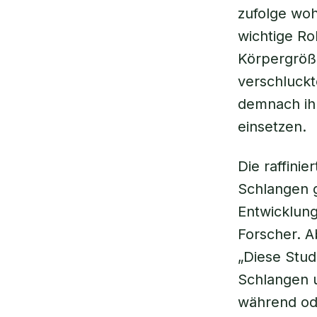
zufolge woh
wichtige Ro
Körpergröße
verschluckt
demnach ihr
einsetzen.
Die raffini
Schlangen g
Entwicklung
Forscher. A
„Diese Stud
Schlangen u
während od