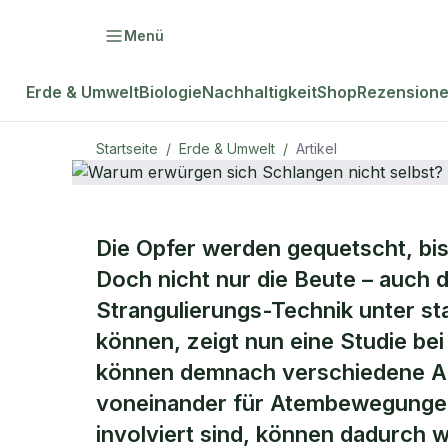
Menü
Erde & Umwelt
Biologie
Nachhaltigkeit
Shop
Rezension
Startseite
/
Erde & Umwelt
/
Artikel
ERDE & UMWELT
Die Opfer werden gequetscht, bis i
Warum erwür
Doch nicht nur die Beute – auch 
Strangulierungs-Technik unter st
nicht selbst
können, zeigt nun eine Studie be
können demnach verschiedene Ab
voneinander für Atembewegungen ak
involviert sind, können dadurch w