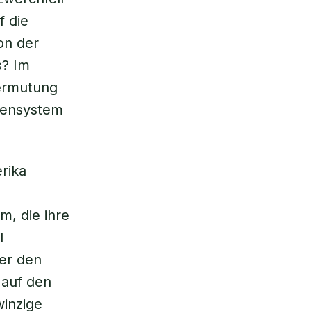
f die
on der
s? Im
Vermutung
pensystem
rika
m, die ihre
l
ler den
 auf den
inzige