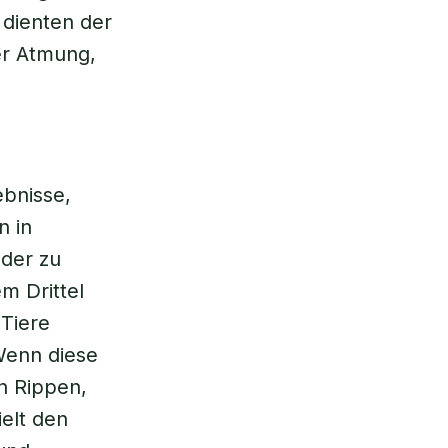
 dienten der
r Atmung,
ebnisse,
n in
der zu
m Drittel
Tiere
Wenn diese
n Rippen,
elt den