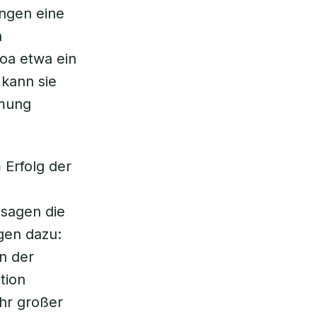
angen eine
n
oa etwa ein
 kann sie
tmung
 Erfolg der
 sagen die
gen dazu:
on der
tion
hr großer