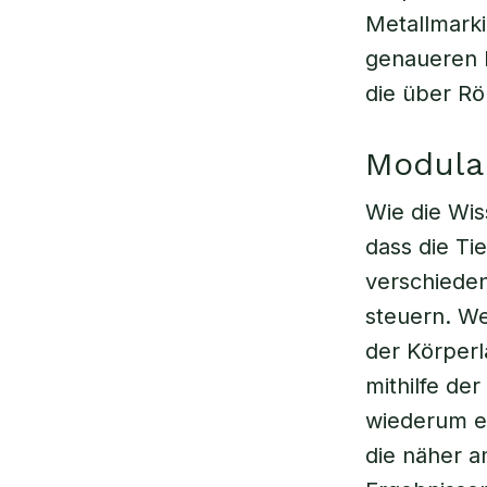
Metallmarki
genaueren 
die über R
Modular
Wie die Wis
dass die Ti
verschieden
steuern. We
der Körperl
mithilfe de
wiederum e
die näher a