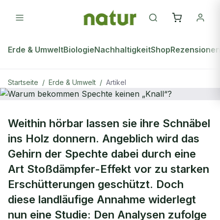
Erde & Umwelt
Biologie
Nachhaltigkeit
Shop
Rezensione
Startseite
/
Erde & Umwelt
/
Artikel
ERDE & UMWELT
Weithin hörbar lassen sie ihre Schnäbel
Warum bekommen Spechte keinen
ins Holz donnern. Angeblich wird das
„Knall“?
Gehirn der Spechte dabei durch eine
Art Stoßdämpfer-Effekt vor zu starken
Erschütterungen geschützt. Doch
diese landläufige Annahme widerlegt
nun eine Studie: Den Analysen zufolge