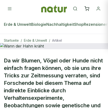
Erde & Umwelt
Biologie
Nachhaltigkeit
Shop
Rezensione
Startseite
/
Erde & Umwelt
/
Artikel
natur Plus
ERDE & UMWELT
Da wir Blumen, Vögel oder Hunde nicht
Wann der Hahn kräht
einfach fragen können, ob sie uns ihre
Tricks zur Zeitmessung verraten, sind
Forschende bei diesem Thema auf
indirekte Einblicke durch
Verhaltensexperimente,
Beobachtungen sowie genetische und