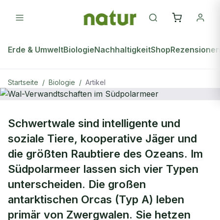
Erde & Umwelt
Biologie
Nachhaltigkeit
Shop
Rezensione
Startseite
/
Biologie
/
Artikel
natur Plus
BIOLOGIE
Schwertwale sind intelligente und
Wal-Verwandtschaften im
soziale Tiere, kooperative Jäger und
Südpolarmeer
die größten Raubtiere des Ozeans. Im
Südpolarmeer lassen sich vier Typen
unterscheiden. Die großen
antarktischen Orcas (Typ A) leben
primär von Zwergwalen. Sie hetzen