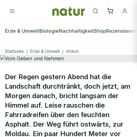
Erde & Umwelt
Biologie
Nachhaltigkeit
Shop
Rezensione
Startseite
/
Erde & Umwelt
/
Artikel
natur Plus
ERDE & UMWELT
Der Regen gestern Abend hat die
Vom Geben und Nehmen
Landschaft durchtränkt, doch jetzt, am
Morgen danach, bricht langsam der
Himmel auf. Leise rauschen die
Fahrradreifen über den feuchten
Asphalt. Der Weg führt ostwärts, zur
Moldau. Ein paar Hundert Meter vor