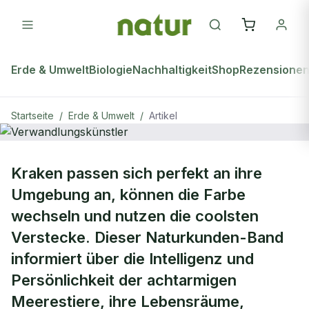
Erde & Umwelt
Biologie
Nachhaltigkeit
Shop
Rezensione
Startseite
/
Erde & Umwelt
/
Artikel
ERDE & UMWELT
Kraken passen sich perfekt an ihre
Verwandlungskünstler
Umgebung an, können die Farbe
wechseln und nutzen die coolsten
Verstecke. Dieser Naturkunden-Band
informiert über die Intelligenz und
Persönlichkeit der achtarmigen
Meerestiere, ihre Lebensräume,