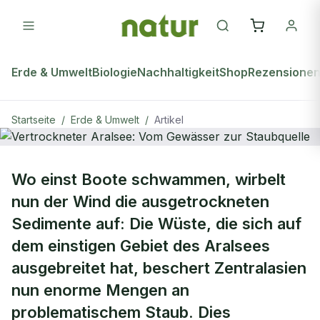
Erde & Umwelt
Biologie
Nachhaltigkeit
Shop
Rezensione
Startseite
/
Erde & Umwelt
/
Artikel
ERDE & UMWELT
Wo einst Boote schwammen, wirbelt
Vertrockneter Aralsee: Vom
nun der Wind die ausgetrockneten
Gewässer zur Staubquelle
Sedimente auf: Die Wüste, die sich auf
dem einstigen Gebiet des Aralsees
ausgebreitet hat, beschert Zentralasien
nun enorme Mengen an
problematischem Staub. Dies