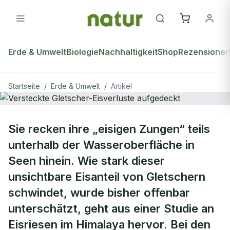
Erde & Umwelt
Biologie
Nachhaltigkeit
Shop
Rezensione
Startseite
/
Erde & Umwelt
/
Artikel
ERDE & UMWELT
Sie recken ihre „eisigen Zungen“ teils
Versteckte Gletscher-Eisverluste
unterhalb der Wasseroberfläche in
aufgedeckt
Seen hinein. Wie stark dieser
unsichtbare Eisanteil von Gletschern
schwindet, wurde bisher offenbar
unterschätzt, geht aus einer Studie an
Eisriesen im Himalaya hervor. Bei den