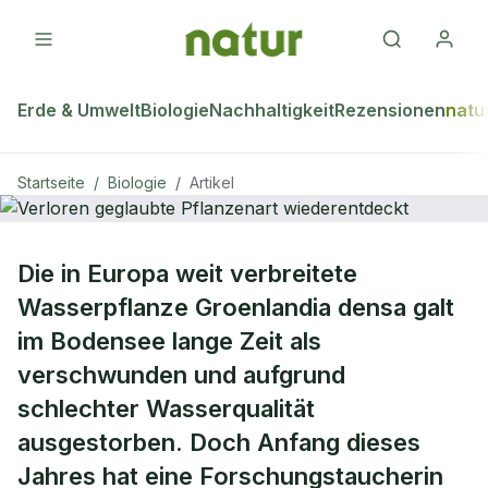
Erde & Umwelt
Biologie
Nachhaltigkeit
Rezensionen
natu
Startseite
/
Biologie
/
Artikel
BIOLOGIE
Die in Europa weit verbreitete
Verloren geglaubte Pflanzenart
Wasserpflanze Groenlandia densa galt
wiederentdeckt
im Bodensee lange Zeit als
verschwunden und aufgrund
schlechter Wasserqualität
ausgestorben. Doch Anfang dieses
Jahres hat eine Forschungstaucherin