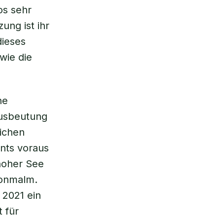
os sehr
ung ist ihr
dieses
wie die
he
Ausbeutung
lichen
nts voraus
hoher See
ijonmalm.
 2021 ein
 für