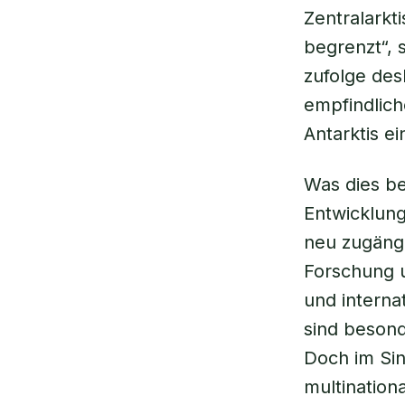
Zentralarkt
begrenzt“, 
zufolge des
empfindlich
Antarktis e
Was dies be
Entwicklun
neu zugängl
Forschung 
und interna
sind besond
Doch im Sin
multination