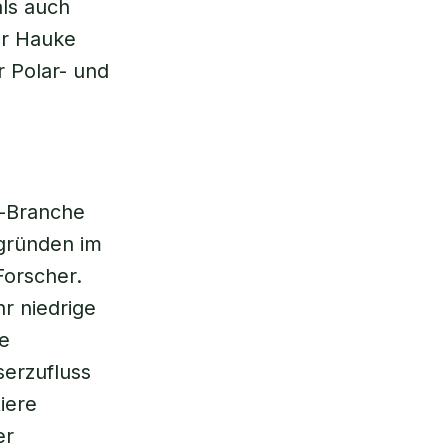
als auch
tor Hauke
r Polar- und
i-Branche
hgründen im
Forscher.
r niedrige
he
serzufluss
iere
er