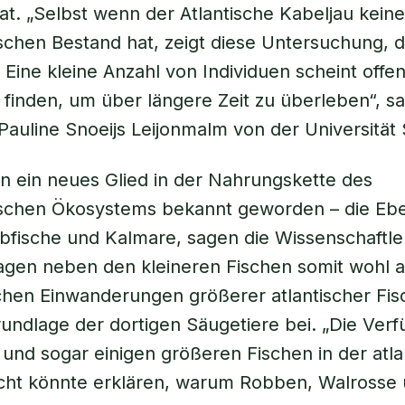
at. „Selbst wenn der Atlantische Kabeljau kein
ischen Bestand hat, zeigt diese Untersuchung, d
 Eine kleine Anzahl von Individuen scheint off
finden, um über längere Zeit zu überleben“, sa
 Pauline Snoeijs Leijonmalm von der Universität
un ein neues Glied in der Nahrungskette des
tischen Ökosystems bekannt geworden – die Eb
fische und Kalmare, sagen die Wissenschaftler
ragen neben den kleineren Fischen somit wohl 
ichen Einwanderungen größerer atlantischer Fis
ndlage der dortigen Säugetiere bei. „Die Verf
 und sogar einigen größeren Fischen in der atl
cht könnte erklären, warum Robben, Walrosse