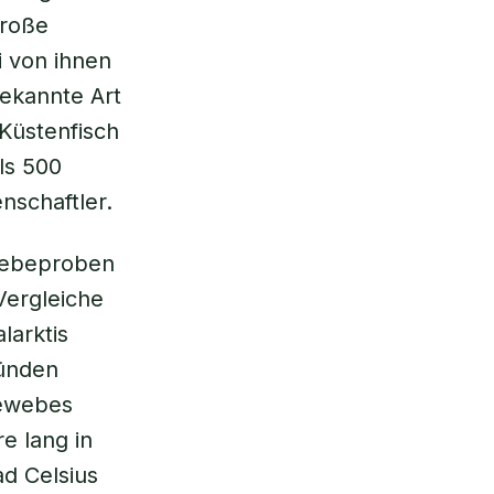
große
ei von ihnen
bekannte Art
Küstenfisch
ls 500
nschaftler.
webeproben
Vergleiche
larktis
ründen
gewebes
e lang in
d Celsius