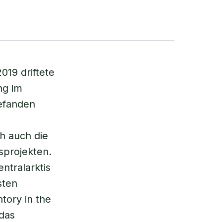
019 driftete
ng im
efanden
h auch die
sprojekten.
ntralarktis
sten
tory in the
 das