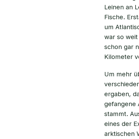
Leinen an L
Fische. Erst
um Atlantis
war so weit
schon gar n
Kilometer v
Um mehr üb
verschiede
ergaben, da
gefangene 
stammt. Au
eines der E
arktischen 