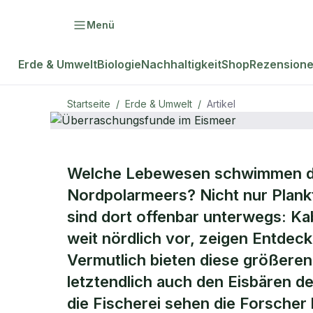
Menü
Erde & Umwelt
Biologie
Nachhaltigkeit
Shop
Rezension
Startseite
/
Erde & Umwelt
/
Artikel
ERDE & UMWELT
Welche Lebewesen schwimmen du
Überraschu
Nordpolarmeers? Nicht nur Plank
sind dort offenbar unterwegs: 
Eismeer
weit nördlich vor, zeigen Entde
Vermutlich bieten diese größere
letztendlich auch den Eisbären d
die Fischerei sehen die Forscher