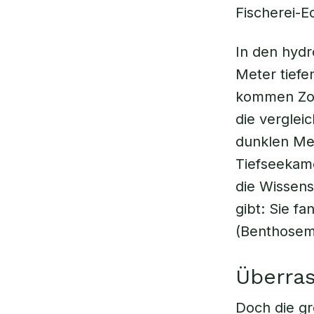
Fischerei-E
In den hydr
Meter tief
kommen Zoop
die verglei
dunklen Mee
Tiefseekam
die Wissens
gibt: Sie f
(Benthosema
Überra
Doch die gr