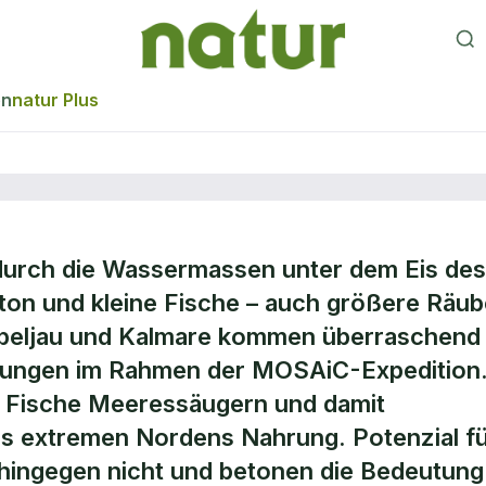
en
natur Plus
rch die Wassermassen unter dem Eis des
ngsfunde im
ton und kleine Fische – auch größere Räub
Kabeljau und Kalmare kommen überraschend
ckungen im Rahmen der MOSAiC-Expedition
n Fische Meeressäugern und damit
es extremen Nordens Nahrung. Potenzial f
 hingegen nicht und betonen die Bedeutung