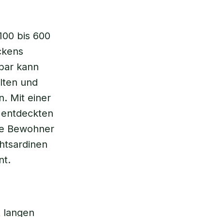
100 bis 600
ckens
bar kann
lten und
. Mit einer
 entdeckten
ine Bewohner
chtsardinen
nt.
 langen