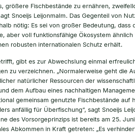
is, größere Fischbestände zu ernähren, zweifell
sagt Snoeijs Leijonmalm. Das Gegenteil von Nutz
halb nötig: Es sei von großer Bedeutung, dass 
e, aber voll funktionsfähige Ökosystem ähnlich 
inen robusten internationalen Schutz erhält.
trifft, gibt es zur Abwechslung einmal erfreulic
gen zu verzeichnen. „Normalerweise geht die 
icher natürlicher Ressourcen der wissenschaft
und dem Aufbau eines nachhaltigen Manageme
tional gemeinsam genutzte Fischbestände auf 
ers anfällig für Überfischung“, sagt Snoeijs Le
ne des Vorsorgeprinzips ist bereits am 25. Juni
ales Abkommen in Kraft getreten: „Es verhindert