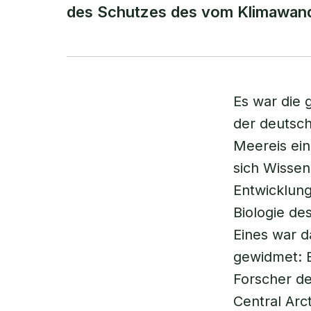
des Schutzes des vom Klimawande
Es war die g
der deutsch
Meereis ei
sich Wissen
Entwicklun
Biologie de
Eines war d
gewidmet: B
Forscher de
Central Arc