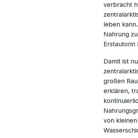
verbracht h
zentralarkt
leben kann.
Nahrung zu 
Erstautorin
Damit ist n
zentralark
großen Raub
erklären, t
kontinuierl
Nahrungsgru
von kleinen
Wasserschi