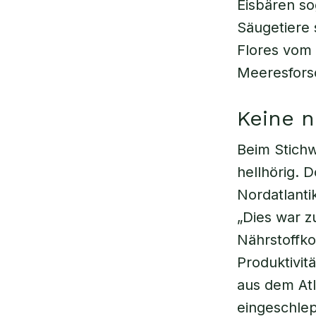
Eisbären so
Säugetiere 
Flores vom 
Meeresfors
Keine 
Beim Stichw
hellhörig. 
Nordatlanti
„Dies war z
Nährstoffko
Produktivit
aus dem Atl
eingeschlep