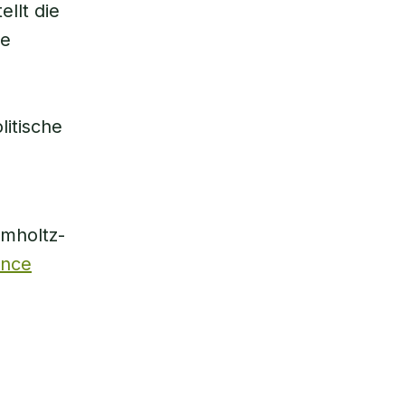
llt die
he
litische
lmholtz-
ence