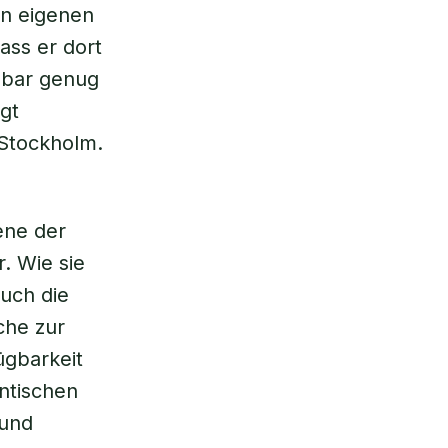
en eigenen
ass er dort
enbar genug
gt
 Stockholm.
ene der
. Wie sie
auch die
che zur
ügbarkeit
antischen
 und