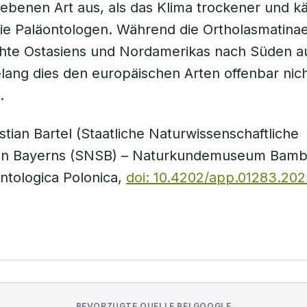
iebenen Art aus, als das Klima trockener und kä
ie Paläontologen. Während die Ortholasmatina
te Ostasiens und Nordamerikas nach Süden a
lang dies den europäischen Arten offenbar nich
.
stian Bartel (Staatliche Naturwissenschaftliche
 Bayerns (SNSB) – Naturkundemuseum Bamber
ntologica Polonica,
doi: 10.4202/app.01283.202
BEVORZUGTE QUELLE BEI GOOGLE