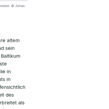
rnstein. © Jonas
hre altem
nd sein
 Baltikum
ste
ie in
ts in
ensichtlich
it des
breitet als