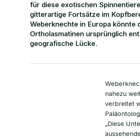
für diese exotischen Spinnentiere
gitterartige Fortsätze im Kopfber
Weberknechte in Europa könnte da
Ortholasmatinen ursprünglich ents
geografische Lücke.
Weberknecht
nahezu wel
verbreitet 
Paläontolog
„Diese Unte
aussehenden