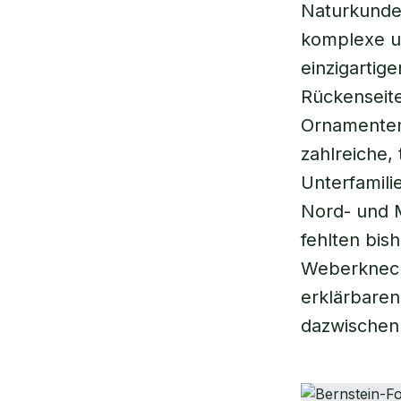
Naturkunde
komplexe u
einzigartig
Rückenseite
Ornamenten
zahlreiche,
Unterfamili
Nord- und M
fehlten bis
Weberknecht
erklärbaren
dazwischen