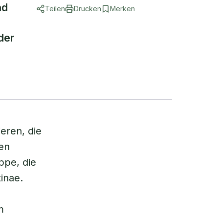
nd
Teilen
Drucken
Merken
der
eren, die
en
ppe, die
inae.
m