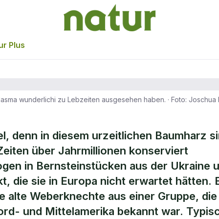
ur Plus
olasma wunderlichi zu Lebzeiten ausgesehen haben.
·
Foto: Joschua
der Fund im
el, denn in diesem urzeitlichen Baumharz s
eiten über Jahrmillionen konserviert
ogen in Bernsteinstücken aus der Ukraine 
, die sie in Europa nicht erwartet hätten. 
re alte Weberknechte aus einer Gruppe, die
ord- und Mittelamerika bekannt war. Typis