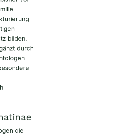
milie
kturierung
rtigen
tz bilden,
rgänzt durch
ontologen
besondere
ch
matinae
ogen die