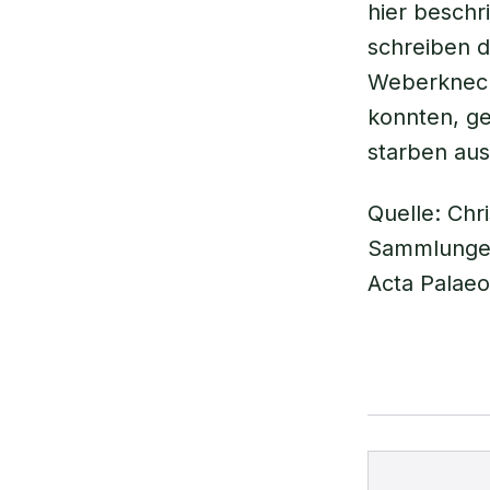
hier beschr
schreiben d
Weberknech
konnten, ge
starben aus
Quelle: Chri
Sammlungen
Acta Palaeo