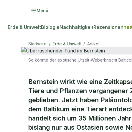
Menü
Erde & Umwelt
Biologie
Nachhaltigkeit
Rezensionen
nat
Startseite
/
Erde & Umwelt
/
Artikel
So könnte der exotische Urzeit-Weberknecht Baltic
ERDE & UMWELT
Überraschen
Bernstein wirkt wie eine Zeitkaps
Tiere und Pflanzen vergangener Z
Bernstein
geblieben. Jetzt haben Paläontol
dem Baltikum eine Tierart entdeckt
handelt sich um 35 Millionen Jah
bislang nur aus Ostasien sowie N