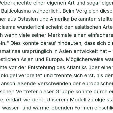
Weberknechte einer eigenen Art und sogar eig
 Balticolasma wunderlichi. Beim Vergleich diese
her aus Ostasien und Amerika bekannten stellt
icolasma wunderlichi scheint den asiatischen Art
h wenn viele seiner Merkmale einen einfacher
ln.“ Dies könnte darauf hindeuten, dass sich d
matinae ursprünglich in Asien entwickelt hat – v
stlichen Asien und Europa. Möglicherweise wa
e vor der Entstehung des Atlantiks über einen
bkugel verbreitet und trennte sich erst, als de
s anschließende Verschwinden der europäische
tischen Vertreter dieser Gruppe könnte durch e
l erklärt werden: „Unserem Modell zufolge sta
r wasser- und wärmeliebenden Formen einschli