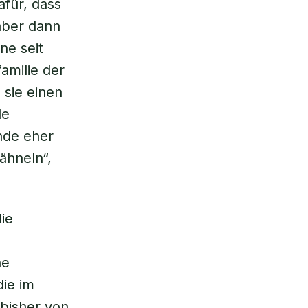
afür, dass
aber dann
ne seit
amilie der
sie einen
de
unde eher
ähneln“,
ie
ne
die im
 bisher von