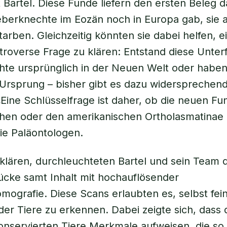
t Bartel. Diese Funde liefern den ersten Beleg d
berknechte im Eozän noch in Europa gab, sie 
arben. Gleichzeitig könnten sie dabei helfen, ei
roverse Frage zu klären: Entstand diese Unterf
e ursprünglich in der Neuen Welt oder haben 
 Ursprung – bisher gibt es dazu widersprechen
„Eine Schlüsselfrage ist daher, ob die neuen F
chen oder den amerikanischen Ortholasmatinae 
ie Paläontologen.
klären, durchleuchteten Bartel und sein Team d
ücke samt Inhalt mit hochauflösender
ografie. Diese Scans erlaubten es, selbst fei
der Tiere zu erkennen. Dabei zeigte sich, dass 
onservierten Tiere Merkmale aufweisen, die so