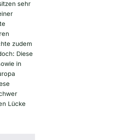
itzen sehr
einer
te
ren
chte zudem
edoch: Diese
owie in
uropa
iese
schwer
hen Lücke