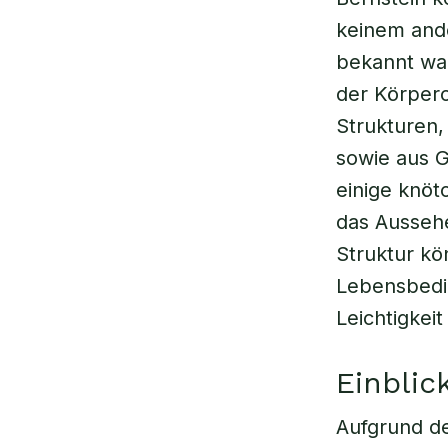
keinem and
bekannt war
der Körpero
Strukturen,
sowie aus G
einige knöt
das Ausseh
Struktur kö
Lebensbedi
Leichtigkei
Einblic
Aufgrund de