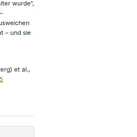
lter wurde“,
e-
usweichen
t – und sie
g) et al.,
5