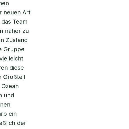
enen
r neuen Art
e das Team
en näher zu
en Zustand
ie Gruppe
ielleicht
ren diese
 Großteil
r Ozean
n und
inen
rb ein
eßlich der