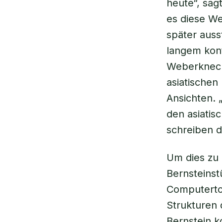
heute“, sag
es diese We
später ausst
langem kont
Weberknecht
asiatischen
Ansichten. 
den asiatis
schreiben d
Um dies zu 
Bernsteinst
Computertom
Strukturen 
Bernstein k