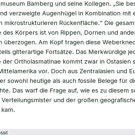
museum Bamberg und seine Kollegen. „Sie bes
nd verzweigte Augenhügel in Kombination mit 
en mikrostrukturieren Rückenfläche.“ Die gesam
 des Körpers ist von Rippen, Dornen und ande
 überzogen. Am Kopf tragen diese Weberkne
 teils gitterartige Fortsätze. Das Merkwürdige j
e der Ortholasmatinae kommt zwar in Ostasien s
ittelamerika vor. Doch aus Zentralasien und E
her sowohl heutige als auch fossile Belege für d
e. Das warf die Frage auf, wie es zu diesem 
 Verteilungsmister und der großen geografisc
 kam.