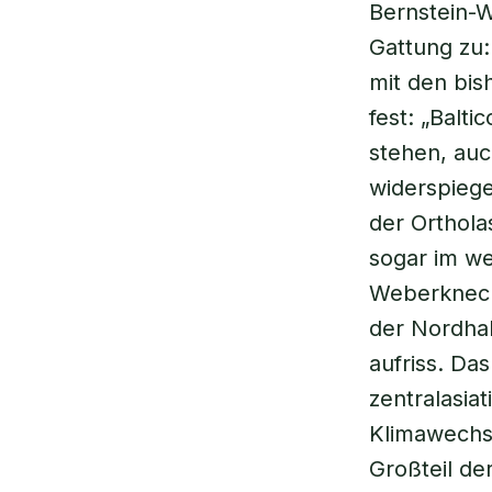
Bernstein-
Gattung zu:
mit den bis
fest: „Balt
stehen, auc
widerspiege
der Ortholas
sogar im we
Weberknecht
der Nordhal
aufriss. Da
zentralasia
Klimawechse
Großteil de