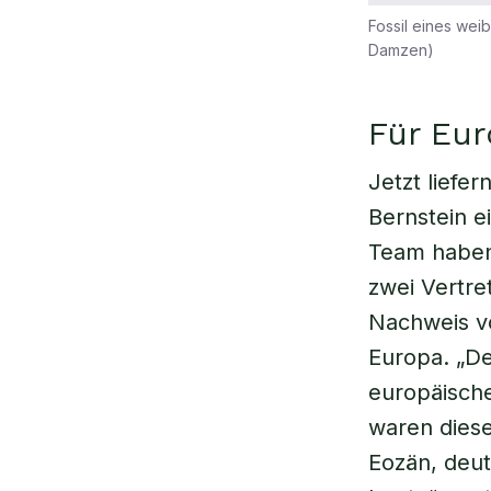
Fossil eines wei
Damzen)
Für Eur
Jetzt liefe
Bernstein e
Team haben
zwei Vertre
Nachweis v
Europa. „D
europäische
waren diese
Eozän, deut