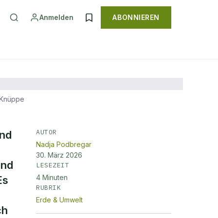
Anmelden
ABONNIEREN
 Knüppe
AUTOR
ind
Nadja Podbregar
30. März 2026
und
LESEZEIT
4
Minuten
Es
RUBRIK
Erde & Umwelt
ch