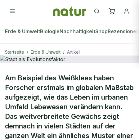
Erde & Umwelt
Biologie
Nachhaltigkeit
Shop
Rezensione
Startseite
/
Erde & Umwelt
/
Artikel
ERDE & UMWELT
Am Beispiel des Weißklees haben
Stadt als Evolutionsfaktor
Forscher erstmals im globalen Maßstab
aufgezeigt, wie das Leben im urbanen
Umfeld Lebewesen verändern kann.
Das weitverbreitete Gewächs zeigt
demnach in vielen Städten auf der
ganzen Welt ein ähnliches Muster einer