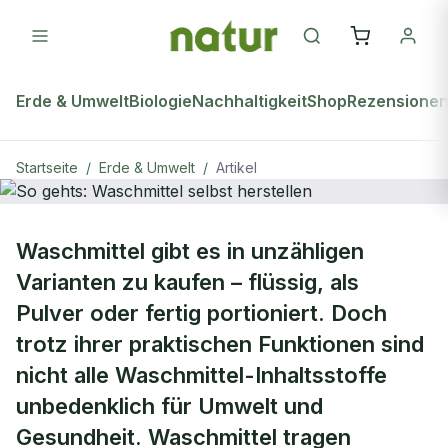
Erde & Umwelt
Biologie
Nachhaltigkeit
Shop
Rezensione
Startseite
/
Erde & Umwelt
/
Artikel
ERDE & UMWELT
Waschmittel gibt es in unzähligen
So gehts: Waschmittel selbst
Varianten zu kaufen – flüssig, als
herstellen
Pulver oder fertig portioniert. Doch
trotz ihrer praktischen Funktionen sind
nicht alle Waschmittel-Inhaltsstoffe
unbedenklich für Umwelt und
Gesundheit. Waschmittel tragen