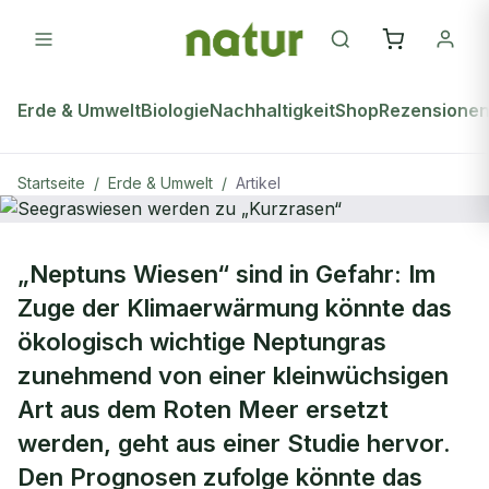
Erde & Umwelt
Biologie
Nachhaltigkeit
Shop
Rezensione
Startseite
/
Erde & Umwelt
/
Artikel
ERDE & UMWELT
„Neptuns Wiesen“ sind in Gefahr: Im
Seegraswiesen werden zu
Zuge der Klimaerwärmung könnte das
„Kurzrasen“
ökologisch wichtige Neptungras
zunehmend von einer kleinwüchsigen
Art aus dem Roten Meer ersetzt
werden, geht aus einer Studie hervor.
Den Prognosen zufolge könnte das