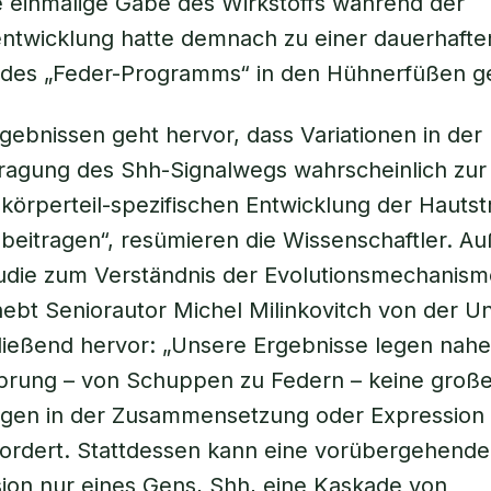
 einmalige Gabe des Wirkstoffs während der
ntwicklung hatte demnach zu einer dauerhafte
 des „Feder-Programms“ in den Hühnerfüßen ge
gebnissen geht hervor, dass Variationen in der
ragung des Shh-Signalwegs wahrscheinlich zur 
d körperteil-spezifischen Entwicklung der Hauts
beitragen“, resümieren die Wissenschaftler. 
tudie zum Verständnis der Evolutionsmechanis
hebt Seniorautor Michel Milinkovitch von der Un
ießend hervor: „Unsere Ergebnisse legen nahe,
sprung – von Schuppen zu Federn – keine groß
gen in der Zusammensetzung oder Expression
ordert. Stattdessen kann eine vorübergehend
ion nur eines Gens, Shh, eine Kaskade von