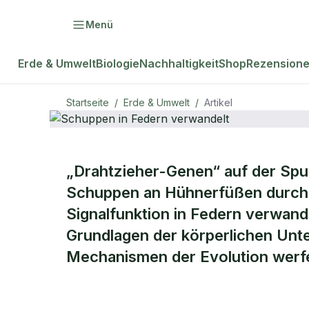
Menü
Erde & Umwelt
Biologie
Nachhaltigkeit
Shop
Rezension
Startseite
/
Erde & Umwelt
/
Artikel
ERDE & UMWELT
„Drahtzieher-Genen“ auf der Spur
Schuppen in
Schuppen an Hühnerfüßen durch d
Signalfunktion in Federn verwande
verwandelt
Grundlagen der körperlichen Unt
Mechanismen der Evolution werfen