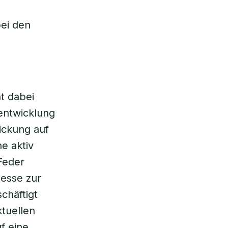
ei den
t dabei
entwicklung
dickung auf
e aktiv
Feder
zesse zur
chäftigt
ktuellen
f eine