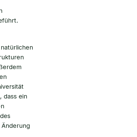
n
führt.
natürlichen
trukturen
Außerdem
men
iversität
 dass ein
en
 des
e Änderung