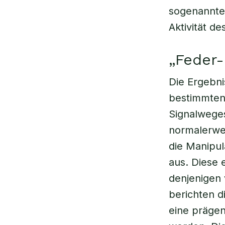
sogenannten
Aktivität d
„Feder-
Die Ergebni
bestimmten 
Signalweges
normalerwe
die Manipul
aus. Diese 
denjenigen 
berichten d
eine präge