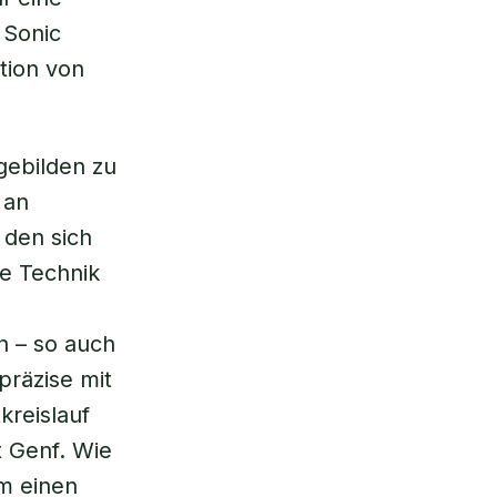
 Sonic
tion von
gebilden zu
 an
 den sich
ne Technik
n – so auch
präzise mit
kreislauf
t Genf. Wie
um einen