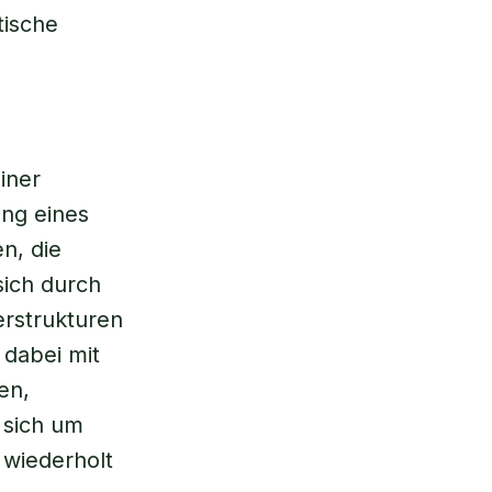
tische
iner
ng eines
n, die
sich durch
rstrukturen
dabei mit
en,
s sich um
 wiederholt