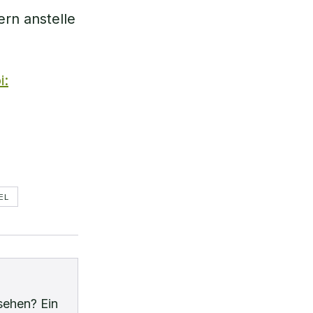
ern anstelle
i:
EL
sehen? Ein