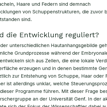
tacheln, Haare und Federn sind demnach
cklungen von Schuppenstrukturen, die zuvor b
ntstanden sind.
d die Entwicklung reguliert?
 der unterschiedlichen Hautanhangsgebilde geh
hnliche Grundprozesse während der Embryonal
 entwickeln sich aus Zellen, die eine lokale Ver
erfläche erzeugen und in denen bestimmte Gen
etztlich zur Entstehung von Schuppe, Haar oder 
her ist allerdings unklar, welche Steuerungspro
 dieser Programme führen. Mit dieser Frage bes
orschergruppe an der Universität Genf. In der a
tete sich der Fokus der Wissenschaftler dabei au