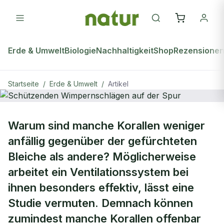
Erde & Umwelt
Biologie
Nachhaltigkeit
Shop
Rezensione
Startseite
/
Erde & Umwelt
/
Artikel
ERDE & UMWELT
Warum sind manche Korallen weniger
Schützenden Wimpernschlägen auf
anfällig gegenüber der gefürchteten
der Spur
Bleiche als andere? Möglicherweise
arbeitet ein Ventilationssystem bei
ihnen besonders effektiv, lässt eine
Studie vermuten. Demnach können
zumindest manche Korallen offenbar