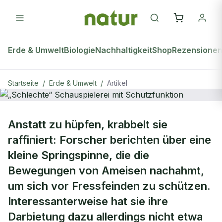
Erde & Umwelt
Biologie
Nachhaltigkeit
Shop
Rezensione
Startseite
/
Erde & Umwelt
/
Artikel
ERDE & UMWELT
Anstatt zu hüpfen, krabbelt sie
„Schlechte“ Schauspielerei mit
raffiniert: Forscher berichten über eine
Schutzfunktion
kleine Springspinne, die die
Bewegungen von Ameisen nachahmt,
um sich vor Fressfeinden zu schützen.
Interessanterweise hat sie ihre
Darbietung dazu allerdings nicht etwa