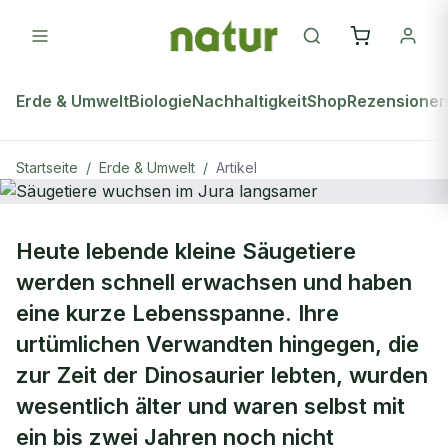
Erde & Umwelt
Biologie
Nachhaltigkeit
Shop
Rezensione
Startseite
/
Erde & Umwelt
/
Artikel
ERDE & UMWELT
Heute lebende kleine Säugetiere
Säugetiere wuchsen im Jura
werden schnell erwachsen und haben
langsamer
eine kurze Lebensspanne. Ihre
urtümlichen Verwandten hingegen, die
zur Zeit der Dinosaurier lebten, wurden
wesentlich älter und waren selbst mit
ein bis zwei Jahren noch nicht