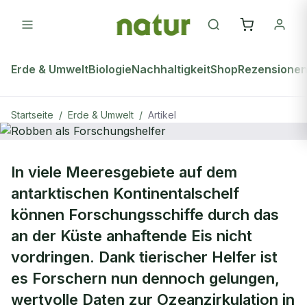
Erde & Umwelt
Biologie
Nachhaltigkeit
Shop
Rezensione
Startseite
/
Erde & Umwelt
/
Artikel
ERDE & UMWELT
In viele Meeresgebiete auf dem
Robben als Forschungshelfer
antarktischen Kontinentalschelf
können Forschungsschiffe durch das
an der Küste anhaftende Eis nicht
vordringen. Dank tierischer Helfer ist
es Forschern nun dennoch gelungen,
wertvolle Daten zur Ozeanzirkulation in