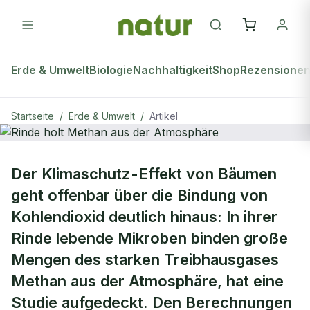
Erde & Umwelt
Biologie
Nachhaltigkeit
Shop
Rezensione
Startseite
/
Erde & Umwelt
/
Artikel
ERDE & UMWELT
Der Klimaschutz-Effekt von Bäumen
Rinde holt Methan aus der
geht offenbar über die Bindung von
Atmosphäre
Kohlendioxid deutlich hinaus: In ihrer
Rinde lebende Mikroben binden große
Mengen des starken Treibhausgases
Methan aus der Atmosphäre, hat eine
Studie aufgedeckt. Den Berechnungen