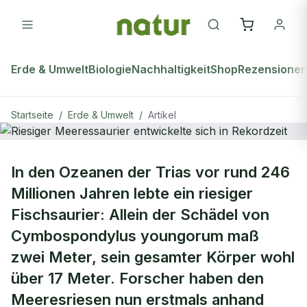
Erde & Umwelt
Biologie
Nachhaltigkeit
Shop
Rezensione
Startseite
/
Erde & Umwelt
/
Artikel
ERDE & UMWELT
In den Ozeanen der Trias vor rund 246
Riesiger Meeressaurier entwickelte
Millionen Jahren lebte ein riesiger
sich in Rekordzeit
Fischsaurier: Allein der Schädel von
Cymbospondylus youngorum maß
zwei Meter, sein gesamter Körper wohl
über 17 Meter. Forscher haben den
Meeresriesen nun erstmals anhand