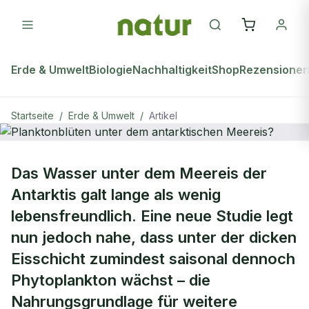
Erde & Umwelt
Biologie
Nachhaltigkeit
Shop
Rezensione
Startseite
/
Erde & Umwelt
/
Artikel
ERDE & UMWELT
Das Wasser unter dem Meereis der
Planktonblüten unter dem
Antarktis galt lange als wenig
antarktischen Meereis?
lebensfreundlich. Eine neue Studie legt
nun jedoch nahe, dass unter der dicken
Eisschicht zumindest saisonal dennoch
Phytoplankton wächst – die
Nahrungsgrundlage für weitere